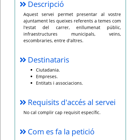
Descripció
Per
qualsevol
Aquest servei permet presentar al vostre
consulta
ajuntament les queixes referents a temes com
o
incidència,
l'estat del carrer, enllumenat públic,
si
us
infraestructures municipals, veïns,
plau
escombraries, entre d'altres.
poseu-
vos
en
contacte
Destinataris
amb
el
vostre
Ciutadania.
ajuntament.
Empreses.
Entitats i associacions.
Requisits d'accés al servei
No cal complir cap requisit específic.
Com es fa la petició