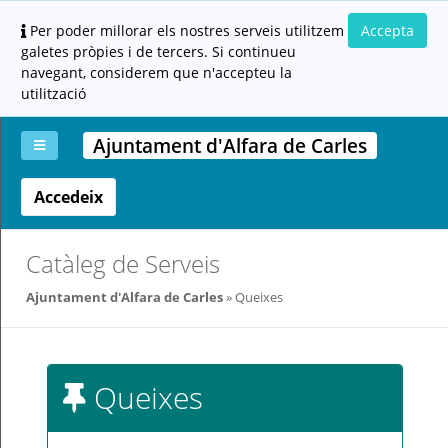
Per poder millorar els nostres serveis utilitzem
Accepta
galetes pròpies i de tercers. Si continueu
navegant, considerem que n'accepteu la
utilització
Ajuntament d'Alfara de Carles
Accedeix
La
Aportar
Carpeta
Altres
Ajuda
meva
documentació
ciutadana
carpeta
(altres
administracions)
Catàleg de Serveis
Ajuntament d'Alfara de Carles
Queixes
Queixes
Servei
prestat
per: