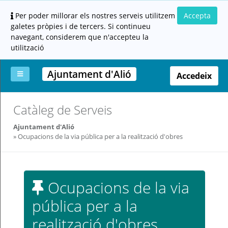
Per poder millorar els nostres serveis utilitzem
Accepta
galetes pròpies i de tercers. Si continueu
navegant, considerem que n'accepteu la
utilització
Ajuntament d'Alió
Accedeix
La
Aportar
Carpeta
Altres
Ajuda
Catàleg de Serveis
meva
documentació
ciutadana
carpeta
(altres
Ajuntament d'Alió
administracions)
Ocupacions de la via pública per a la realització d'obres
Ocupacions de la via
pública per a la
Servei
prestat
realització d'obres
per: