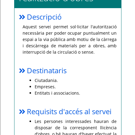
Per
qualsevol
Descripció
consulta
o
incidència,
Aquest servei permet sol·licitar l'autorització
si
us
necessària per poder ocupar puntualment un
plau
espai a la via pública amb motiu de la càrrega
poseu-
vos
i descàrrega de materials per a obres, amb
en
interrupció de la circulació o sense.
contacte
amb
el
vostre
ajuntament.
Destinataris
Ciutadania.
Empreses.
Entitats i associacions.
Requisits d'accés al servei
Les persones interessades hauran de
disposar de la corresponent llicència
d'obres, o bé hauran d'haver efectuat la