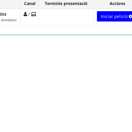
Canal
Terminis presentació
Accions
ics
/
Iniciar petició
s domèstics