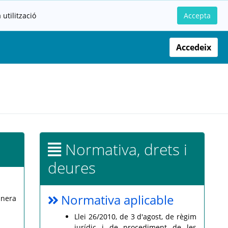
utilització
Accepta
Accedeix
Normativa, drets i
deures
Normativa aplicable
anera
Llei 26/2010, de 3 d'agost, de règim
jurídic i de procediment de les