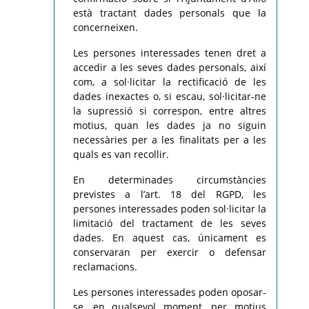
està tractant dades personals que la
concerneixen.
Les persones interessades tenen dret a
accedir a les seves dades personals, així
com, a sol·licitar la rectificació de les
dades inexactes o, si escau, sol·licitar-ne
la supressió si correspon, entre altres
motius, quan les dades ja no siguin
necessàries per a les finalitats per a les
quals es van recollir.
En determinades circumstàncies
previstes a l’art. 18 del RGPD, les
persones interessades poden sol·licitar la
limitació del tractament de les seves
dades. En aquest cas, únicament es
conservaran per exercir o defensar
reclamacions.
Les persones interessades poden oposar-
se, en qualsevol moment, per motius