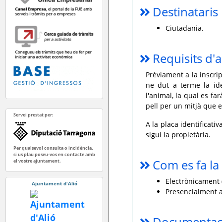
Destinataris
Ciutadania.
Requisits d'a
Prèviament a la inscrip
ne dut a terme la ide
l'animal, la qual es fa
pell per un mitjà que e
Servei prestat per:
A la placa identificati
sigui la propietària.
Per qualsevol consulta o incidència,
si us plau poseu-vos en contacte amb
Com es fa la 
el vostre ajuntament.
Electrònicament (
Ajuntament d'Alió
Presencialment a
Documentaci