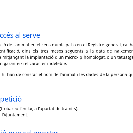
ccés al servei
ció de l'animal en el cens municipal o en el Registre general, cal h
ntificació, dins els tres mesos següents a la data de naixeme
rà mitjançant la implantació d'un microxip homologat, o un tatuatge
n garanteixi el caràcter indeleble.
va hi han de constar el nom de l'animal i les dades de la persona q
petició
trobareu l’enllaç a l’apartat de tràmits).
 l’Ajuntament.
ó que cal aportar