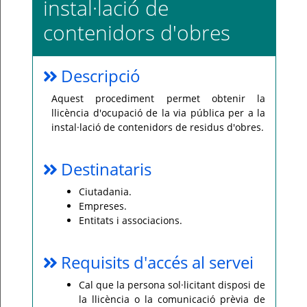
instal·lació de
Per
contenidors d'obres
qualsevol
consulta
o
incidència,
si
Descripció
us
plau
poseu-
Aquest procediment permet obtenir la
vos
en
llicència d'ocupació de la via pública per a la
contacte
instal·lació de contenidors de residus d'obres.
amb
el
vostre
ajuntament.
Destinataris
Ciutadania.
Empreses.
Entitats i associacions.
Requisits d'accés al servei
Cal que la persona sol·licitant disposi de
la llicència o la comunicació prèvia de