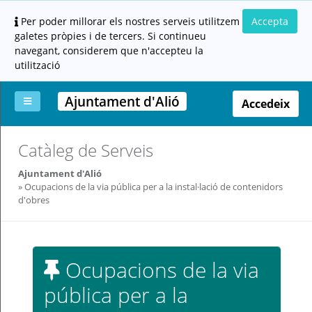
Per poder millorar els nostres serveis utilitzem
Accepta
galetes pròpies i de tercers. Si continueu
navegant, considerem que n'accepteu la
utilització
Ajuntament d'Alió
Accedeix
La
Aportar
Carpeta
Altres
Ajuda
Catàleg de Serveis
meva
documentació
ciutadana
carpeta
(altres
Ajuntament d'Alió
administracions)
Ocupacions de la via pública per a la instal·lació de contenidors
d'obres
Ocupacions de la via
Servei
pública per a la
prestat
per: