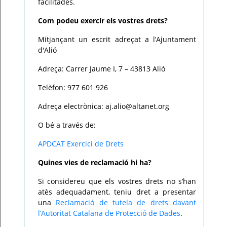
facilitades.
Com podeu exercir els vostres drets?
Mitjançant un escrit adreçat a l’Ajuntament
d'Alió
Adreça: Carrer Jaume I, 7 – 43813 Alió
Telèfon: 977 601 926
Adreça electrònica: aj.alio@altanet.org
O bé a través de:
APDCAT Exercici de Drets
Quines vies de reclamació hi ha?
Si considereu que els vostres drets no s’han
atès adequadament, teniu dret a presentar
una
Reclamació de tutela de drets davant
l’Autoritat Catalana de Protecció de Dades
.