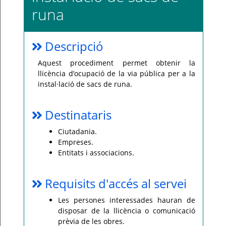
runa
Per
qualsevol
consulta
o
incidència,
Descripció
si
us
plau
Aquest procediment permet obtenir la
poseu-
llicència d’ocupació de la via pública per a la
vos
en
instal·lació de sacs de runa.
contacte
amb
el
vostre
Destinataris
ajuntament.
Ciutadania.
Empreses.
Entitats i associacions.
Requisits d'accés al servei
Les persones interessades hauran de
disposar de la llicència o comunicació
prèvia de les obres.