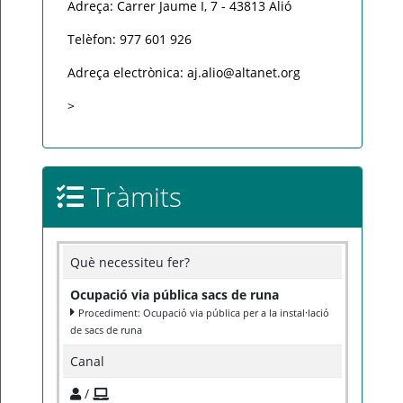
Adreça: Carrer Jaume I, 7 - 43813 Alió
Telèfon: 977 601 926
Adreça electrònica: aj.alio@altanet.org
>
Tràmits
Què necessiteu fer?
Ocupació via pública sacs de runa
Procediment: Ocupació via pública per a la instal·lació
de sacs de runa
Canal
/