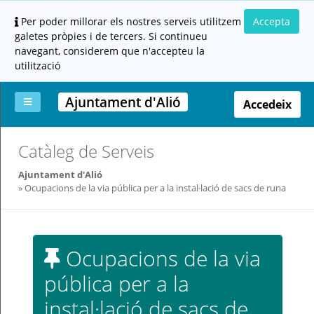
Per poder millorar els nostres serveis utilitzem
Accepta
galetes pròpies i de tercers. Si continueu
navegant, considerem que n'accepteu la
utilització
Ajuntament d'Alió
Accedeix
La
Aportar
Carpeta
Altres
Ajuda
Catàleg de Serveis
meva
documentació
ciutadana
carpeta
(altres
Ajuntament d'Alió
administracions)
Ocupacions de la via pública per a la instal·lació de sacs de runa
Ocupacions de la via
pública per a la
Servei
prestat
instal·lació de sacs de
per: