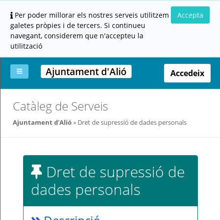
Per poder millorar els nostres serveis utilitzem
Accepta
galetes pròpies i de tercers. Si continueu
navegant, considerem que n'accepteu la
utilització
Ajuntament d'Alió
Accedeix
La
Aportar
Carpeta
Altres
Ajuda
Catàleg de Serveis
meva
documentació
ciutadana
carpeta
(altres
Ajuntament d'Alió
Dret de supressió de dades personals
administracions)
Dret de supressió de
dades personals
Servei
prestat
per: