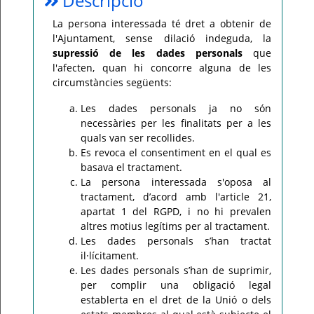
Descripció
Per
La persona interessada té dret a obtenir de
qualsevol
l'Ajuntament, sense dilació indeguda, la
consulta
o
supressió de les dades personals
que
incidència,
si
l'afecten, quan hi concorre alguna de les
us
circumstàncies següents:
plau
poseu-
vos
Les dades personals ja no són
en
contacte
necessàries per les finalitats per a les
amb
quals van ser recollides.
el
vostre
Es revoca el consentiment en el qual es
ajuntament.
basava el tractament.
La persona interessada s'oposa al
tractament, d’acord amb l'article 21,
apartat 1 del RGPD, i no hi prevalen
altres motius legítims per al tractament.
Les dades personals s’han tractat
il·lícitament.
Les dades personals s’han de suprimir,
per complir una obligació legal
establerta en el dret de la Unió o dels