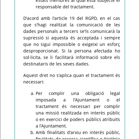
estats membres al qual està subjecte el
responsable del tractament.
D’acord amb l’article 19 del RGPD, en el cas
que s'hagi realitzat la comunicació de les
dades personals a tercers se'ls comunicarà la
supressió si aquesta és acceptada i sempre
que no sigui impossible o exigeixi un esforç
desproporcionat. Si la persona afectada ho
sol·licita, se li facilitarà informació sobre els
destinataris de les seves dades.
Aquest dret no s’aplica quan el tractament és
necessari:
Per complir una obligació legal
imposada a l’Ajuntament o el
tractament és necessari per complir
una missió realitzada en interès públic
o en exercici de poders públics atribuïts
a l’Ajuntament.
Amb finalitats d’arxiu en interès públic,
finalitats de recerca científica o història