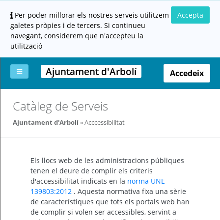
Per poder millorar els nostres serveis utilitzem
Accepta
galetes pròpies i de tercers. Si continueu
navegant, considerem que n'accepteu la
utilització
Ajuntament d'Arbolí
Accedeix
La
Aportar
Carpeta
Altres
Ajuda
Catàleg de Serveis
meva
documentació
ciutadana
carpeta
(altres
Ajuntament d'Arbolí
Acccessibilitat
administracions)
Els llocs web de les administracions públiques
tenen el deure de complir els criteris
d'accessibilitat indicats en la
norma UNE
139803:2012
. Aquesta normativa fixa una sèrie
Servei
de característiques que tots els portals web han
prestat
per:
de complir si volen ser accessibles, servint a