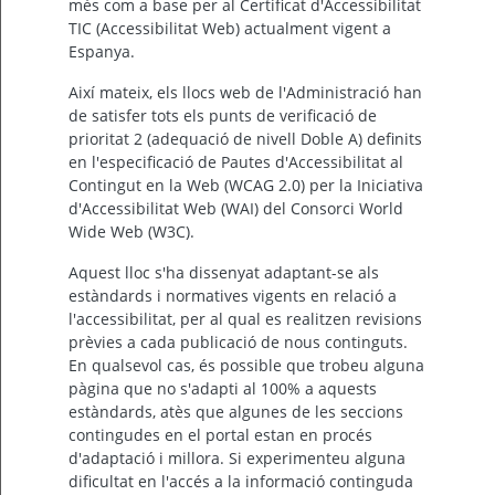
més com a base per al Certificat d'Accessibilitat
TIC (Accessibilitat Web) actualment vigent a
Per
qualsevol
Espanya.
consulta
o
incidència,
Així mateix, els llocs web de l'Administració han
si
de satisfer tots els punts de verificació de
us
plau
prioritat 2 (adequació de nivell Doble A) definits
poseu-
en l'especificació de Pautes d'Accessibilitat al
vos
en
Contingut en la Web (WCAG 2.0) per la Iniciativa
contacte
amb
d'Accessibilitat Web (WAI) del Consorci World
el
Wide Web (W3C).
vostre
ajuntament.
Aquest lloc s'ha dissenyat adaptant-se als
estàndards i normatives vigents en relació a
l'accessibilitat, per al qual es realitzen revisions
prèvies a cada publicació de nous continguts.
En qualsevol cas, és possible que trobeu alguna
pàgina que no s'adapti al 100% a aquests
estàndards, atès que algunes de les seccions
contingudes en el portal estan en procés
d'adaptació i millora. Si experimenteu alguna
dificultat en l'accés a la informació continguda