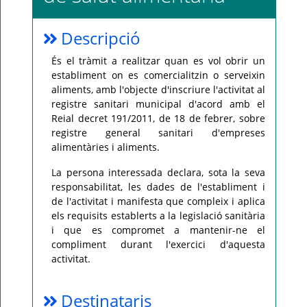
Per
qualsevol
Descripció
consulta
o
incidència,
És el tràmit a realitzar quan es vol obrir un
si
us
establiment on es comercialitzin o serveixin
plau
aliments, amb l'objecte d'inscriure l'activitat al
poseu-
vos
registre sanitari municipal d'acord amb el
en
Reial decret 191/2011, de 18 de febrer, sobre
contacte
amb
registre general sanitari d'empreses
el
vostre
alimentàries i aliments.
ajuntament.
La persona interessada declara, sota la seva
responsabilitat, les dades de l'establiment i
de l'activitat i manifesta que compleix i aplica
els requisits establerts a la legislació sanitària
i que es compromet a mantenir-ne el
compliment durant l'exercici d'aquesta
activitat.
Destinataris