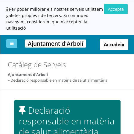
Per poder millorar els nostres serveis utilitzem
Accepta
galetes pròpies i de tercers. Si continueu
navegant, considerem que n'accepteu la
utilització
Ajuntament d'Arbolí
Accedeix
La
Aportar
Carpeta
Altres
Ajuda
Catàleg de Serveis
meva
documentació
ciutadana
carpeta
(altres
Ajuntament d'Arbolí
administracions)
Declaració responsable en matèria de salut alimentària
Declaració
responsable en matèria
Servei
prestat
de salut alimentària
per: