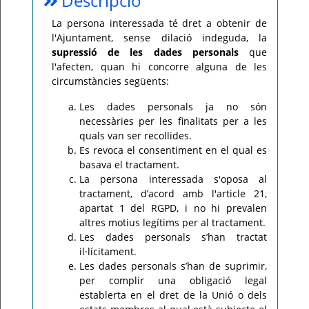
Descripció
Per
La persona interessada té dret a obtenir de
qualsevol
l'Ajuntament, sense dilació indeguda, la
consulta
o
supressió de les dades personals
que
incidència,
si
l'afecten, quan hi concorre alguna de les
us
circumstàncies següents:
plau
poseu-
vos
Les dades personals ja no són
en
contacte
necessàries per les finalitats per a les
amb
quals van ser recollides.
el
vostre
Es revoca el consentiment en el qual es
ajuntament.
basava el tractament.
La persona interessada s'oposa al
tractament, d’acord amb l'article 21,
apartat 1 del RGPD, i no hi prevalen
altres motius legítims per al tractament.
Les dades personals s’han tractat
il·lícitament.
Les dades personals s’han de suprimir,
per complir una obligació legal
establerta en el dret de la Unió o dels