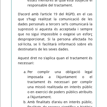
estats membres al qual està subjecte el
responsable del tractament.
D’acord amb l’article 19 del RGPD, en el cas
que s'hagi realitzat la comunicació de les
dades personals a tercers se'ls comunicarà la
supressió si aquesta és acceptada i sempre
que no sigui impossible o exigeixi un esforç
desproporcionat. Si la persona afectada ho
sol·licita, se li facilitarà informació sobre els
destinataris de les seves dades.
Aquest dret no s’aplica quan el tractament és
necessari:
Per complir una obligació legal
imposada a l’Ajuntament o el
tractament és necessari per complir
una missió realitzada en interès públic
o en exercici de poders públics atribuïts
a l’Ajuntament.
Amb finalitats d’arxiu en interès públic,
finalitats de recerca científica o història