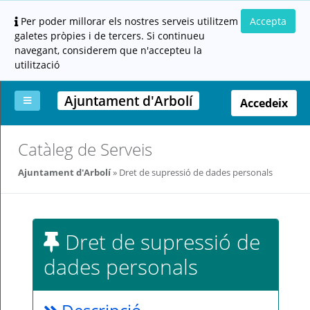
Per poder millorar els nostres serveis utilitzem
Accepta
galetes pròpies i de tercers. Si continueu
navegant, considerem que n'accepteu la
utilització
Ajuntament d'Arbolí
Accedeix
La
Aportar
Carpeta
Altres
Ajuda
Catàleg de Serveis
meva
documentació
ciutadana
carpeta
(altres
Ajuntament d'Arbolí
Dret de supressió de dades personals
administracions)
Dret de supressió de
dades personals
Servei
prestat
per: