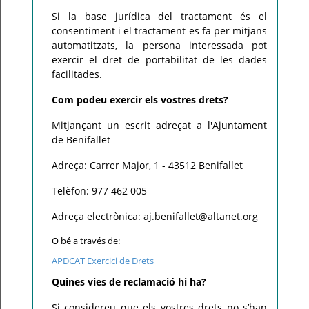
Si la base jurídica del tractament és el
consentiment i el tractament es fa per mitjans
automatitzats, la persona interessada pot
exercir el dret de portabilitat de les dades
facilitades.
Com podeu exercir els vostres drets?
Mitjançant un escrit adreçat a l'Ajuntament
de Benifallet
Adreça: Carrer Major, 1 - 43512 Benifallet
Telèfon: 977 462 005
Adreça electrònica: aj.benifallet@altanet.org
O bé a través de:
APDCAT Exercici de Drets
Quines vies de reclamació hi ha?
Si considereu que els vostres drets no s’han