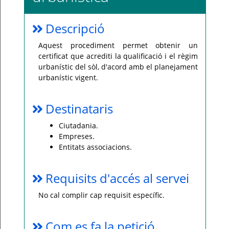
Per
qualsevol
Descripció
consulta
o
incidència,
Aquest procediment permet obtenir un
si
us
certificat que acrediti la qualificació i el règim
plau
urbanístic del sòl, d'acord amb el planejament
poseu-
vos
urbanístic vigent.
en
contacte
amb
el
Destinataris
vostre
ajuntament.
Ciutadania.
Empreses.
Entitats associacions.
Requisits d'accés al servei
No cal complir cap requisit específic.
Com es fa la petició