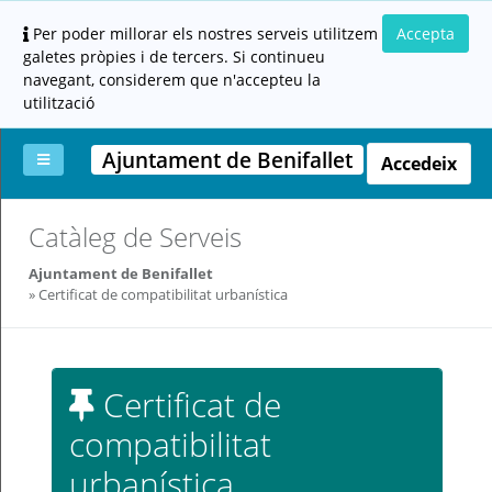
Per poder millorar els nostres serveis utilitzem
Accepta
galetes pròpies i de tercers. Si continueu
navegant, considerem que n'accepteu la
utilització
Ajuntament de Benifallet
Accedeix
La
Aportar
Carpeta
Altres
Ajuda
Catàleg de Serveis
meva
documentació
ciutadana
carpeta
(altres
Ajuntament de Benifallet
administracions)
Certificat de compatibilitat urbanística
Certificat de
compatibilitat
Servei
prestat
urbanística
per: