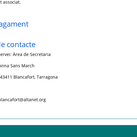
t associat.
pagament
e contacte
ervei: Àrea de Secretaria
 Anna Sans March
- 43411 Blancafort, Tarragona
.blancafort@altanet.org