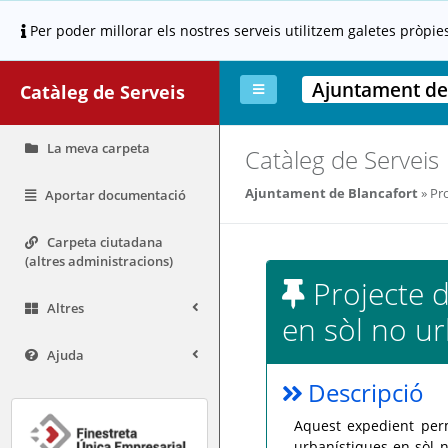
Per poder millorar els nostres serveis utilitzem galetes pròpie
Ajuntament de
Catàleg de Serveis
La meva carpeta
Catàleg de Serveis
Ajuntament de Blancafort
Pro
Aportar documentació
Carpeta ciutadana
(altres administracions)
Projecte d
Altres
en sòl no ur
Ajuda
Descripció
Aquest expedient perm
urbanístiques en sòl n