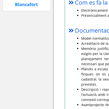
Com es fa la 
Electrònicament (
Presencialment a
Documentaci
Model normalitzat
Acreditació de la
Memòria justific
exigits per la Ll
planejament ter
necessari que pe
Plànols a escala
finques on es p
cadastral, la sev
previstes.
Descripció i rep
l’actuació, amb i
connexió corres
Avantprojecte tè