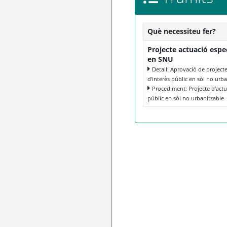
Què necessiteu fer?
Projecte actuació espec
en SNU
Detall: Aprovació de project
d'interès públic en sòl no urb
Procediment: Projecte d'actua
públic en sòl no urbanitzable