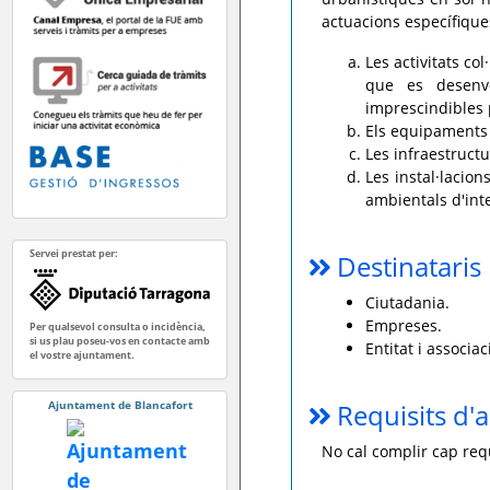
actuacions específiques
Les activitats col
que es desenvo
imprescindibles p
Els equipaments 
Les infraestructu
Les instal·lacion
ambientals d'int
Servei prestat per:
Destinataris
Ciutadania.
Empreses.
Per qualsevol consulta o incidència,
si us plau poseu-vos en contacte amb
Entitat i associac
el vostre ajuntament.
Ajuntament de Blancafort
Requisits d'a
No cal complir cap requ