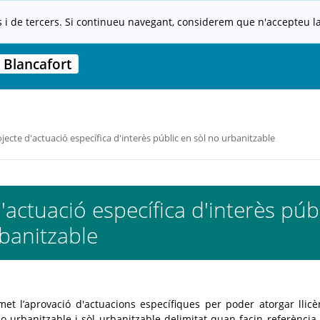
s i de tercers. Si continueu navegant, considerem que n'accepteu la 
 Blancafort
jecte d'actuació específica d'interès públic en sòl no urbanitzable
'actuació específica d'interès púb
banitzable
et l’aprovació d'actuacions específiques per poder atorgar llicè
o urbanitzable i sòl urbanitzable delimitat quan facin referència 