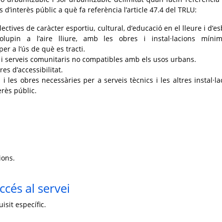
 d’interès públic a què fa referència l’article 47.4 del TRLU:
·lectives de caràcter esportiu, cultural, d’educació en el lleure i d’e
lupin a l’aire lliure, amb les obres i instal·lacions míni
er a l’ús de què es tracti.
i serveis comunitaris no compatibles amb els usos urbans.
res d’accessibilitat.
s i les obres necessàries per a serveis tècnics i les altres instal·la
erès públic.
ions.
ccés al servei
isit específic.