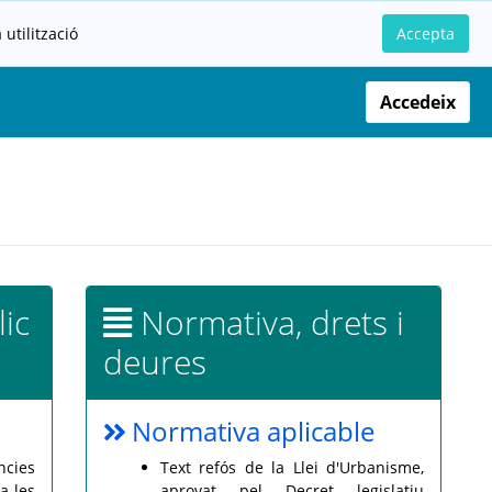
utilització
Accepta
Accedeix
lic
Normativa, drets i
deures
Normativa aplicable
ncies
Text refós de la Llei d'Urbanisme,
a les
aprovat pel Decret legislatiu