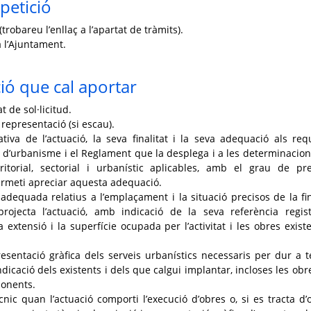
petició
trobareu l’enllaç a l’apartat de tràmits).
 l’Ajuntament.
ó que cal aportar
 de sol·licitud.
 representació (si escau).
ativa de l’actuació, la seva finalitat i la seva adequació als requ
ei d’urbanisme i el Reglament que la desplega i a les determinacion
ritorial, sectorial i urbanístic aplicables, amb el grau de pre
rmeti apreciar aquesta adequació.
 adequada relatius a l’emplaçament i la situació precisos de la fi
rojecta l’actuació, amb indicació de la seva referència regist
a extensió i la superfície ocupada per l’activitat i les obres existe
resentació gràfica dels serveis urbanístics necessaris per dur a 
ndicació dels existents i dels que calgui implantar, incloses les obr
ponents.
cnic quan l’actuació comporti l’execució d’obres o, si es tracta d’