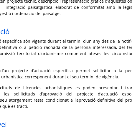
n projecte tècnic, descripció i representació gràfica d’aquestes ob
 i integració paisatgística, elaborat de conformitat amb la legis
gestió i ordenació del paisatge.
ció
ó específica són vigents durant el termini d’un any des de la notifi
efinitiva o, a petició raonada de la persona interessada, del te
comissió territorial d’urbanisme competent ateses les circumstà
a d’un projecte d’actuació específica permet sol·licitar a la pe
a urbanística corresponent durant el seu termini de vigència.
licituds de llicències urbanístiques es poden presentar i tra
les sol·licituds d’aprovació del projecte d’actuació espec
seu atorgament resta condicionat a l’aprovació definitiva del pro
 què es tracti.
vei