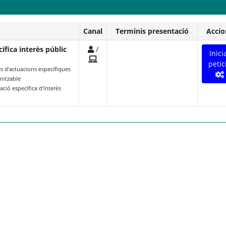
Canal
Terminis presentació
Accio
ífica interès públic
/
Inici
petic
es d'actuacions específiques
anitzable
ció específica d'interès