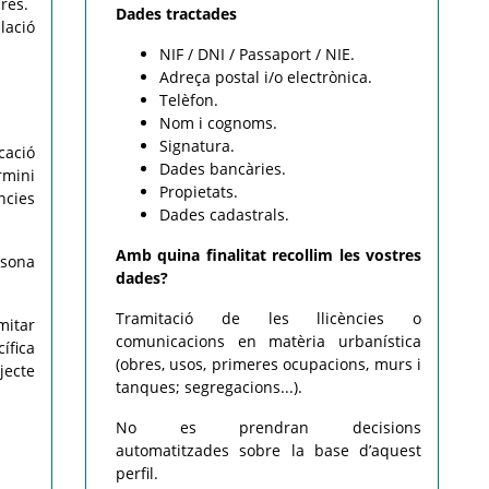
res.
Dades tractades
lació
NIF / DNI / Passaport / NIE.
Adreça postal i/o electrònica.
Telèfon.
Nom i cognoms.
Signatura.
cació
Dades bancàries.
rmini
Propietats.
ncies
Dades cadastrals.
Amb quina finalitat recollim les vostres
rsona
dades?
Tramitació de les llicències o
mitar
comunicacions en matèria urbanística
ífica
(obres, usos, primeres ocupacions, murs i
jecte
tanques; segregacions...).
No es prendran decisions
automatitzades sobre la base d’aquest
perfil.