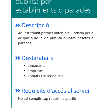
pública per
establiments o parades
Per
qualsevol
consulta
o
incidència,
si
Descripció
us
plau
poseu-
Aquest tràmit permet obtenir la llicència per a
vos
ocupació de la via pública quioscs, casetes o
en
contacte
parades.
amb
el
vostre
ajuntament.
Destinataris
Ciutadania.
Empreses.
Entitats i associacions.
Requisits d'accés al servei
No cal complir cap requisit específic.