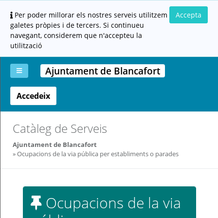
Per poder millorar els nostres serveis utilitzem
Accepta
galetes pròpies i de tercers. Si continueu
navegant, considerem que n'accepteu la
utilització
Ajuntament de Blancafort
Accedeix
La
Aportar
Carpeta
Altres
Ajuda
meva
documentació
ciutadana
carpeta
(altres
administracions)
Catàleg de Serveis
Ajuntament de Blancafort
Ocupacions de la via pública per establiments o parades
Servei
Ocupacions de la via
prestat
per: