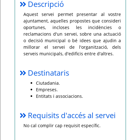
Descripció
Per
qualsevol
Aquest servei permet presentar al vostre
consulta
ajuntament, aquelles propostes que consideri
o
incidència,
oportunes, incloses les incidències o
si
us
reclamacions d'un servei, sobre una actuació
plau
o decisió municipal o bé idees que ajudin a
poseu-
vos
millorar el servei de l'organització, dels
en
serveis municipals, d'edificis entre d'altres.
contacte
amb
el
vostre
ajuntament.
Destinataris
Ciutadania.
Empreses.
Entitats i associacions.
Requisits d'accés al servei
No cal complir cap requisit específic.