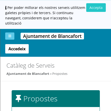
Per poder millorar els nostres serveis utilitzem
Accepta
galetes pròpies i de tercers. Si continueu
navegant, considerem que n'accepteu la
utilització
Ajuntament de Blancafort
Accedeix
La
Aportar
Carpeta
Altres
Ajuda
meva
documentació
ciutadana
carpeta
(altres
administracions)
Catàleg de Serveis
Ajuntament de Blancafort
Propostes
Propostes
Servei
prestat
per: