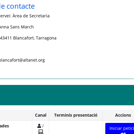
e contacte
ervei: Àrea de Secretaria
 Anna Sans March
- 43411 Blancafort, Tarragona
.blancafort@altanet.org
Canal
Terminis presentació
Accions
dades
/
Iniciar petic