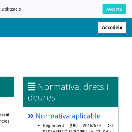
utilització
Accepta
Accedeix
Normativa, drets i
deures
Normativa aplicable
essió
ncies
Reglament (UE) 2016/679 DEL
PARLAMENT EUROPEU, de 27 d’abril