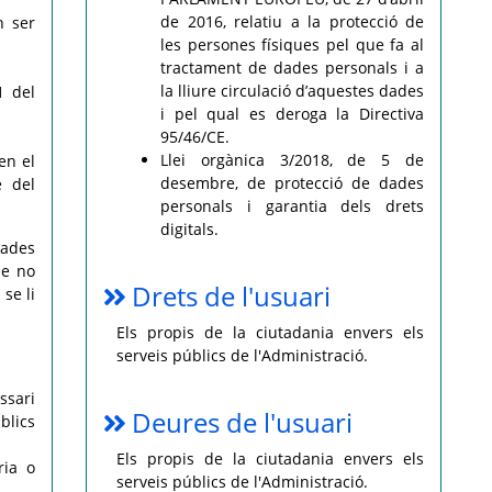
de 2016, relatiu a la protecció de
n ser
les persones físiques pel que fa al
tractament de dades personals i a
la lliure circulació d’aquestes dades
1 del
i pel qual es deroga la Directiva
95/46/CE.
Llei orgànica 3/2018, de 5 de
en el
desembre, de protecció de dades
e del
personals i garantia dels drets
digitals.
dades
ue no
Drets de l'usuari
se li
Els propis de la ciutadania envers els
serveis públics de l'Administració.
ssari
Deures de l'usuari
blics
Els propis de la ciutadania envers els
ria o
serveis públics de l'Administració.