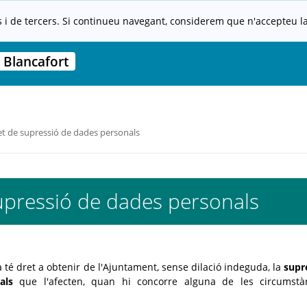
s i de tercers. Si continueu navegant, considerem que n'accepteu la 
 Blancafort
t de supressió de dades personals
upressió de dades personals
 té dret a obtenir de l'Ajuntament, sense dilació indeguda, la
supr
als
que l'afecten, quan hi concorre alguna de les circumstà