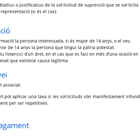
atius o justificatius de la sol·licitud de supressió que se sol·licita
representació (si és el cas).
ció
rmació la persona interessada, si és major de 14 anys, o el seu
or de 14 anys la persona que tingui la pàtria potestat.
iu l’exercici d’un dret, en el cas que es faci en més d’una ocasió en 
levat que existeixi causa legítima
vei
t associat.
t pot aplicar una taxa si les sol·licituds són manifestament infun
ent per ser repetitives.
pagament