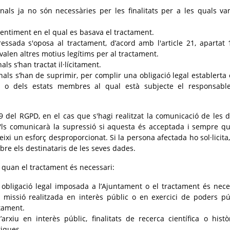
als ja no són necessàries per les finalitats per a les quals va
sentiment en el qual es basava el tractament.
essada s'oposa al tractament, d’acord amb l'article 21, apartat 
valen altres motius legítims per al tractament.
ls s’han tractat il·lícitament.
als s’han de suprimir, per complir una obligació legal establerta 
ó o dels estats membres al qual està subjecte el responsabl
19 del RGPD, en el cas que s'hagi realitzat la comunicació de les 
e'ls comunicarà la supressió si aquesta és acceptada i sempre q
eixi un esforç desproporcionat. Si la persona afectada ho sol·licita, 
obre els destinataris de les seves dades.
a quan el tractament és necessari:
obligació legal imposada a l’Ajuntament o el tractament és nece
 missió realitzada en interès públic o en exercici de poders pú
ntament.
’arxiu en interès públic, finalitats de recerca científica o histò
tiques.