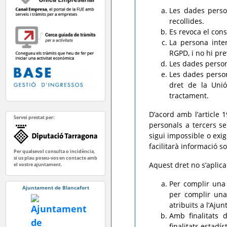
Les dades person
recollides.
Es revoca el con
La persona inter
RGPD, i no hi pre
Les dades persona
Les dades person
dret de la Uni
tractament.
D’acord amb l’article 
Servei prestat per:
personals a tercers s
sigui impossible o exig
facilitarà informació s
Per qualsevol consulta o incidència,
si us plau poseu-vos en contacte amb
Aquest dret no s’aplic
el vostre ajuntament.
Per complir una 
Ajuntament de Blancafort
per complir una
atribuïts a l’Aju
Amb finalitats d
finalitats estadís