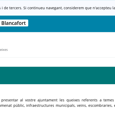
s i de tercers. Si continueu navegant, considerem que n'accepteu la 
 Blancafort
eixes
 presentar al vostre ajuntament les queixes referents a teme
llumenat públic, infraestructures municipals, veïns, escombraries, 