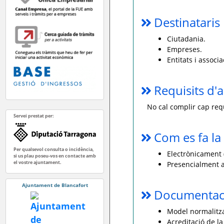
Destinataris
Ciutadania.
Empreses.
Entitats i associa
Requisits d'a
No cal complir cap requ
Servei prestat per:
Com es fa la 
Per qualsevol consulta o incidència,
Electrònicament (
si us plau poseu-vos en contacte amb
el vostre ajuntament.
Presencialment a
Ajuntament de Blancafort
Documentaci
Model normalitzat
Acreditació de la