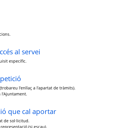
cions.
ccés al servei
isit específic.
petició
trobareu l’enllaç a l’apartat de tràmits).
 l’Ajuntament.
ó que cal aportar
 de sol·licitud.
 representació (si escau).