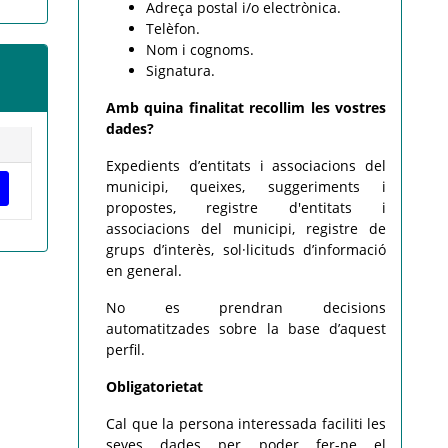
Adreça postal i/o electrònica.
Telèfon.
Nom i cognoms.
Signatura.
Amb quina finalitat recollim les vostres
dades?
Expedients d’entitats i associacions del
municipi, queixes, suggeriments i
propostes, registre d'entitats i
associacions del municipi, registre de
grups d’interès, sol·licituds d’informació
en general.
No es prendran decisions
automatitzades sobre la base d’aquest
perfil.
Obligatorietat
Cal que la persona interessada faciliti les
seves dades per poder fer-ne el