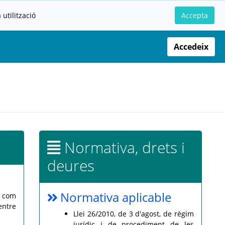
utilització
Accepta
Accedeix
Normativa, drets i
deures
Normativa aplicable
s com
entre
Llei 26/2010, de 3 d'agost, de règim
jurídic i de procediment de les