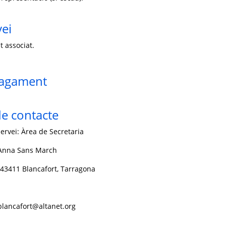
vei
t associat.
pagament
e contacte
ervei: Àrea de Secretaria
 Anna Sans March
- 43411 Blancafort, Tarragona
.blancafort@altanet.org