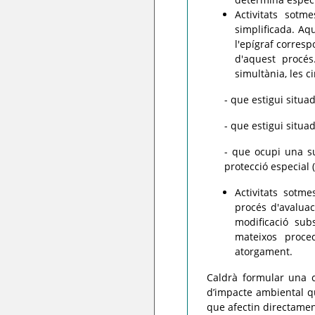
Activitats sotm
simplificada. Aq
l'epígraf corresp
d'aquest procés
simultània, les 
- que estigui situa
- que estigui situ
- que ocupi una su
protecció especial 
Activitats sotm
procés d'avaluac
modificació sub
mateixos proce
atorgament.
Caldrà formular una co
d’impacte ambiental qua
que afectin directament