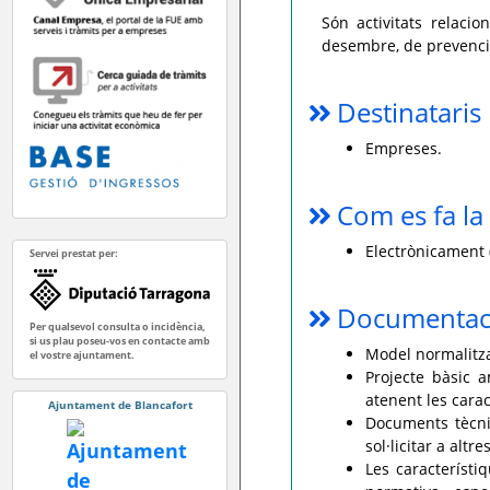
Són activitats relacio
desembre, de prevenció 
Destinataris
Empreses.
Com es fa la 
Electrònicament (
Servei prestat per:
Documentaci
Per qualsevol consulta o incidència,
si us plau poseu-vos en contacte amb
Model normalitzat
el vostre ajuntament.
Projecte bàsic a
atenent les carac
Ajuntament de Blancafort
Documents tècni
sol·licitar a altr
Les característi