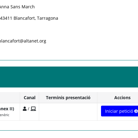
 Anna Sans March
- 43411 Blancafort, Tarragona
.blancafort@altanet.org
Canal
Terminis presentació
Accions
nex II)
/
Iniciar petició
enèric