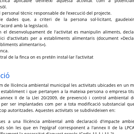
cífica aplicable defineixi aquesta activitat com a potencia
sòl.
 personal tècnic responsable de l’execució del projecte.
de dades que, a criteri de la persona sol·licitant, gaudeix
d’acord amb la legislació.
 el desenvolupament de l'activitat es manipulin aliments, decla
ici d'activitats per a establiments alimentaris (document »Decla
bliments alimentaris»).
inca.
al de la finca on es pretén instal·lar l’activitat
ció
m de llicència ambiental municipal les activitats ubicades en un m
 establiment i que pertanyen a la mateixa persona o empresa titu
'annex II de la Llei 20/2009, de prevenció i control ambiental d
nt per ser implantades com per a tota modificació substancial que
cop autoritzades. Aquestes activitats se subdivideixen en:
eses a una llicència ambiental amb declaració d'impacte ambie
ats són les que en l'epígraf corresponent a l'annex II de la LPC
icament la necessitat d'aquest procés (Codis 11.1 i 11.2).