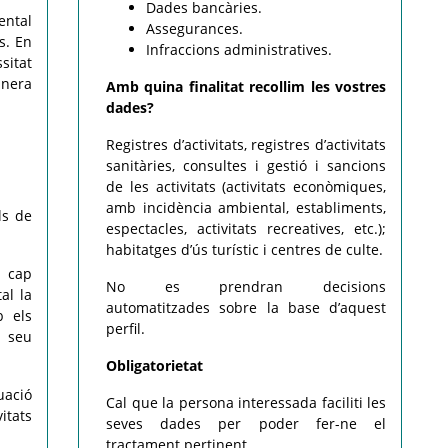
Dades bancàries.
ental
Assegurances.
s. En
Infraccions administratives.
sitat
anera
Amb quina finalitat recollim les vostres
dades?
Registres d’activitats, registres d’activitats
sanitàries, consultes i gestió i sancions
de les activitats (activitats econòmiques,
amb incidència ambiental, establiments,
ls de
espectacles, activitats recreatives, etc.);
habitatges d’ús turístic i centres de culte.
a cap
No es prendran decisions
al la
automatitzades sobre la base d’aquest
b els
perfil.
l seu
Obligatorietat
uació
Cal que la persona interessada faciliti les
itats
seves dades per poder fer-ne el
tractament pertinent.