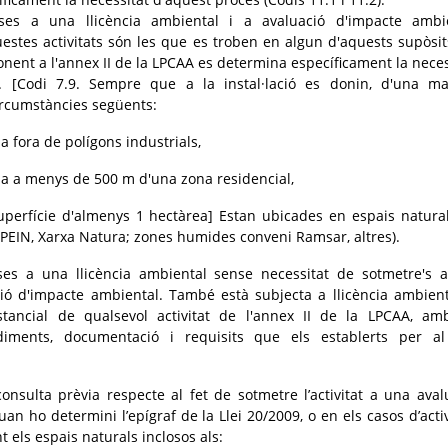
eses a una llicència ambiental i a avaluació d'impacte ambi
uestes activitats són les que es troben en algun d'aquests supòsit
onent a l'annex II de la LPCAA es determina específicament la neces
. [Codi 7.9. Sempre que a la instal·lació es donin, d'una m
circumstàncies següents:
da fora de polígons industrials,
ada a menys de 500 m d'una zona residencial,
perfície d'almenys 1 hectàrea] Estan ubicades en espais natura
(PEIN, Xarxa Natura; zones humides conveni Ramsar, altres).
eses a una llicència ambiental sense necessitat de sotmetre's 
ió d'impacte ambiental. També està subjecta a llicència ambient
stancial de qualsevol activitat de l'annex II de la LPCAA, am
diments, documentació i requisits que els establerts per a
nsulta prèvia respecte al fet de sotmetre l’activitat a una aval
n ho determini l’epígraf de la Llei 20/2009, o en els casos d’activ
 els espais naturals inclosos als: