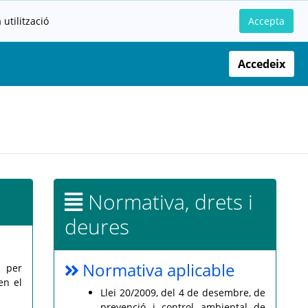
utilització
Accepta
Accedeix
Normativa, drets i
deures
Normativa aplicable
a per
en el
Llei 20/2009, del 4 de desembre, de
prevenció i control ambiental de