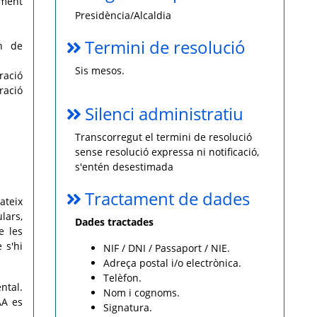
lment
Presidència/Alcaldia
Termini de resolució
in de
Sis mesos.
ració
ració
Silenci administratiu
Transcorregut el termini de resolució
sense resolució expressa ni notificació,
s'entén desestimada
Tractament de dades
ateix
lars,
Dades tractades
e les
 s'hi
NIF / DNI / Passaport / NIE.
Adreça postal i/o electrònica.
Telèfon.
ntal.
Nom i cognoms.
AA es
Signatura.