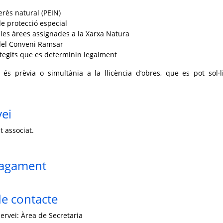
terès natural (PEIN)
de protecció especial
les àrees assignades a la Xarxa Natura
el Conveni Ramsar
otegits que es determinin legalment
 és prèvia o simultània a la llicència d’obres, que es pot sol·li
vei
t associat.
pagament
e contacte
ervei: Àrea de Secretaria