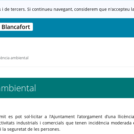
s i de tercers. Si continueu navegant, considerem que n'accepteu la 
 Blancafort
cència ambiental
ambiental
it es pot sol·licitar a l’Ajuntament l’atorgament d’una llicènci
tivitats industrials i comercials que tenen incidència moderada 
i la seguretat de les persones.