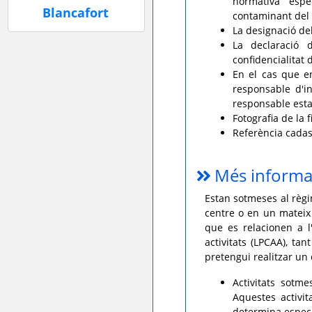
normativa espe
contaminant del 
La designació del
La declaració 
confidencialitat 
En el cas que en
responsable d'in
responsable esta
Fotografia de la f
Referència cadastr
Més informa
Estan sotmeses al règi
centre o en un mateix
que es relacionen a l
activitats (LPCAA), ta
pretengui realitzar un 
Activitats sotm
Aquestes activit
determina específ