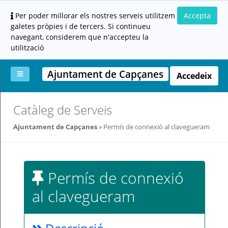
Per poder millorar els nostres serveis utilitzem
Accepta
galetes pròpies i de tercers. Si continueu
navegant, considerem que n'accepteu la
utilització
Ajuntament de Capçanes
Accedeix
La
Aportar
Carpeta
Altres
Ajuda
Catàleg de Serveis
meva
documentació
ciutadana
carpeta
(altres
Ajuntament de Capçanes
Permís de connexió al clavegueram
administracions)
Permís de connexió
al clavegueram
Servei
prestat
per: