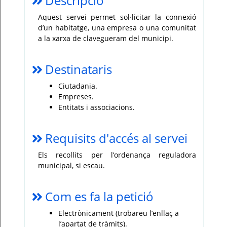
Descripció
Per
Aquest servei permet sol·licitar la connexió
qualsevol
d’un habitatge, una empresa o una comunitat
consulta
o
a la xarxa de clavegueram del municipi.
incidència,
si
us
plau
Destinataris
poseu-
vos
en
Ciutadania.
contacte
amb
Empreses.
el
Entitats i associacions.
vostre
ajuntament.
Requisits d'accés al servei
Els recollits per l’ordenança reguladora
municipal, si escau.
Com es fa la petició
Electrònicament (trobareu l’enllaç a
l’apartat de tràmits).