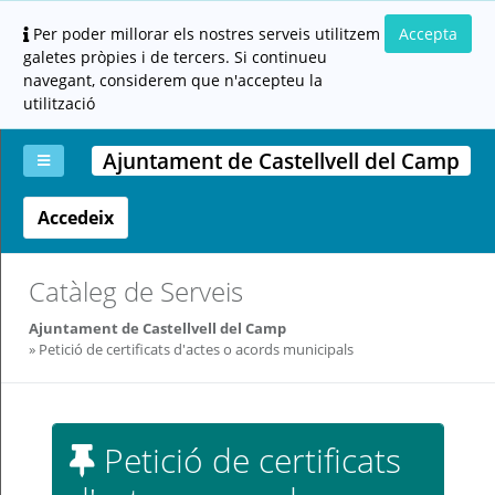
Per poder millorar els nostres serveis utilitzem
Accepta
galetes pròpies i de tercers. Si continueu
navegant, considerem que n'accepteu la
utilització
Ajuntament de Castellvell del Camp
Accedeix
La
Aportar
Carpeta
Altres
Ajuda
meva
documentació
ciutadana
carpeta
(altres
administracions)
Catàleg de Serveis
Ajuntament de Castellvell del Camp
Petició de certificats d'actes o acords municipals
Servei
Petició de certificats
prestat
per: