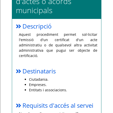
d'actes o acords
municipals
Per
qualsevol
consulta
o
incidència,
si
Descripció
us
plau
poseu-
Aquest procediment permet sol·licitar
vos
l'emissió d'un certificat d'un acte
en
contacte
administratiu o de qualsevol altra activitat
amb
el
administrativa que pugui ser objecte de
vostre
certificació.
ajuntament.
Destinataris
Ciutadania.
Empreses.
Entitats i associacions.
Requisits d'accés al servei