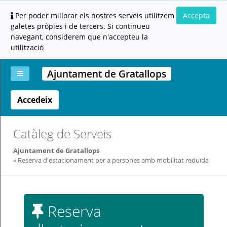
Per poder millorar els nostres serveis utilitzem
Accepta
galetes pròpies i de tercers. Si continueu
navegant, considerem que n'accepteu la
utilització
Ajuntament de Gratallops
Accedeix
La
Aportar
Carpeta
Altres
Ajuda
meva
documentació
ciutadana
carpeta
(altres
administracions)
Catàleg de Serveis
Ajuntament de Gratallops
Reserva d'estacionament per a persones amb mobilitat reduïda
Servei
Reserva
prestat
per: