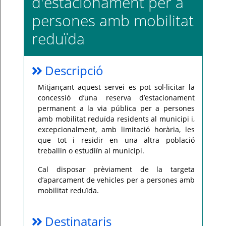
d'estacionament per a
persones amb mobilitat
Per
qualsevol
consulta
reduïda
o
incidència,
si
us
plau
Descripció
poseu-
vos
en
Mitjançant aquest servei es pot sol·licitar la
contacte
amb
concessió d’una reserva d’estacionament
el
vostre
permanent a la via pública per a persones
ajuntament.
amb mobilitat reduïda residents al municipi i,
excepcionalment, amb limitació horària, les
que tot i residir en una altra població
treballin o estudiïn al municipi.
Cal disposar prèviament de la targeta
d’aparcament de vehicles per a persones amb
mobilitat reduïda.
Destinataris