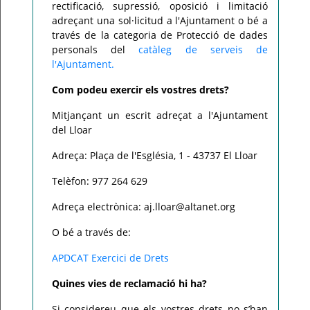
rectificació, supressió, oposició i limitació
adreçant una sol·licitud a l'Ajuntament o bé a
través de la categoria de Protecció de dades
personals del
catàleg de serveis de
l'Ajuntament.
Com podeu exercir els vostres drets?
Mitjançant un escrit adreçat a l'Ajuntament
del Lloar
Adreça: Plaça de l'Església, 1 - 43737 El Lloar
Telèfon: 977 264 629
Adreça electrònica: aj.lloar@altanet.org
O bé a través de:
APDCAT Exercici de Drets
Quines vies de reclamació hi ha?
Si considereu que els vostres drets no s’han