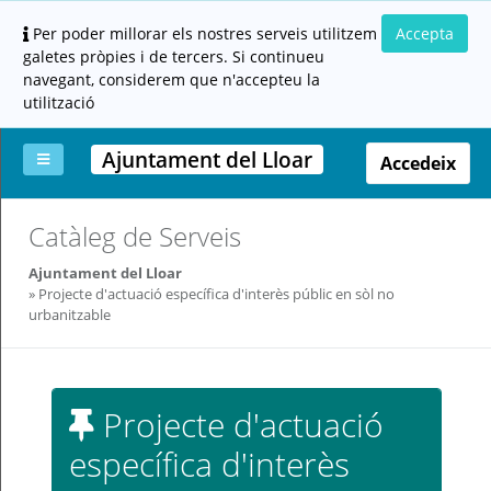
Per poder millorar els nostres serveis utilitzem
Accepta
galetes pròpies i de tercers. Si continueu
navegant, considerem que n'accepteu la
utilització
Ajuntament del Lloar
Accedeix
La
Aportar
Carpeta
Altres
Ajuda
Catàleg de Serveis
meva
documentació
ciutadana
carpeta
(altres
Ajuntament del Lloar
administracions)
Projecte d'actuació específica d'interès públic en sòl no
urbanitzable
Projecte d'actuació
Servei
específica d'interès
prestat
per: