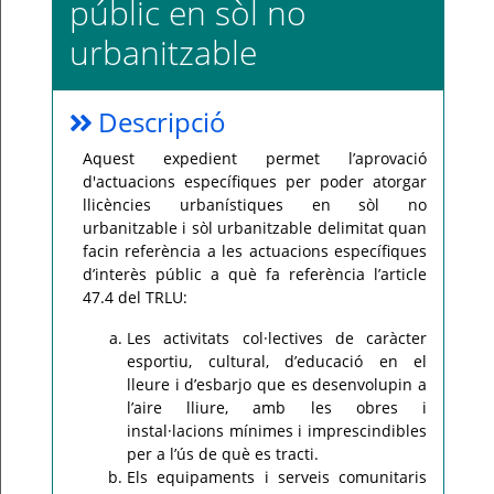
públic en sòl no
Per
urbanitzable
qualsevol
consulta
o
incidència,
si
Descripció
us
plau
poseu-
Aquest expedient permet l’aprovació
vos
en
d'actuacions específiques per poder atorgar
contacte
llicències urbanístiques en sòl no
amb
el
urbanitzable i sòl urbanitzable delimitat quan
vostre
ajuntament.
facin referència a les actuacions específiques
d’interès públic a què fa referència l’article
47.4 del TRLU:
Les activitats col·lectives de caràcter
esportiu, cultural, d’educació en el
lleure i d’esbarjo que es desenvolupin a
l’aire lliure, amb les obres i
instal·lacions mínimes i imprescindibles
per a l’ús de què es tracti.
Els equipaments i serveis comunitaris