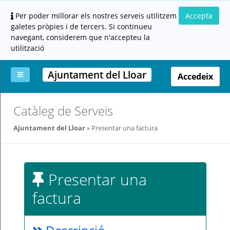
Per poder millorar els nostres serveis utilitzem
Accepta
galetes pròpies i de tercers. Si continueu
navegant, considerem que n'accepteu la
utilització
Ajuntament del Lloar
Accedeix
La
Aportar
Carpeta
Altres
Ajuda
Catàleg de Serveis
meva
documentació
ciutadana
carpeta
(altres
Ajuntament del Lloar
Presentar una factura
administracions)
Presentar una
factura
Servei
prestat
per: