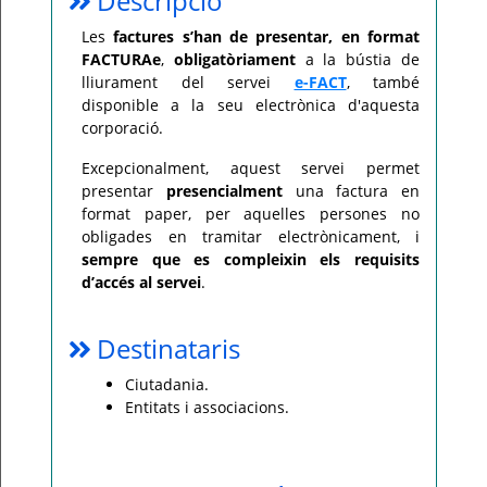
Descripció
Per
Les
factures s’han de presentar, en format
qualsevol
FACTURAe
,
obligatòriament
a la bústia de
consulta
o
lliurament del servei
e-FACT
, també
incidència,
si
disponible a la seu electrònica d'aquesta
us
corporació.
plau
poseu-
vos
Excepcionalment, aquest servei permet
en
contacte
presentar
presencialment
una factura en
amb
format paper, per aquelles persones no
el
vostre
obligades en tramitar electrònicament, i
ajuntament.
sempre que es compleixin els requisits
d’accés al servei
.
Destinataris
Ciutadania.
Entitats i associacions.