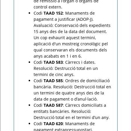
de remissió a l’òrgan o òrgans de
control extern.
Codi
TAAD 152
: Manaments de
pagament a justificar (ADOP-J).
Avaluació: Conservació dels expedients
15 anys des de la data del document.
Un cop exhaurit aquest termini,
aplicació d'un mostreig cronològic pel
qual conservaran els documents dels
anys acabats en 1 i en 6.
Codi
TAAD 583
: Càrrecs i dates.
Resolució: Destrucció total en un
termini de cinc anys.
Codi
TAAD 585
: Ordres de domiciliació
bancària. Resolució: Destrucció total en
un termini de quatre anys des de la
data de pagament o d’anul·lació.
Codi
TAAD 587
: Càrrecs domiciliats a
entitats bancàries. Resolució:
Destrucció total en el termini d’un any.
Codi
TAAD 620
: Manaments de
pagament extrapressupostari.