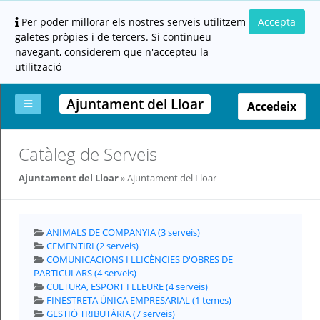
Per poder millorar els nostres serveis utilitzem
Accepta
galetes pròpies i de tercers. Si continueu
navegant, considerem que n'accepteu la
utilització
Ajuntament del Lloar
Accedeix
La
Aportar
Carpeta
Altres
Ajuda
Catàleg de Serveis
meva
documentació
ciutadana
carpeta
(altres
Ajuntament del Lloar
Ajuntament del Lloar
administracions)
ANIMALS DE COMPANYIA (3 serveis)
CEMENTIRI (2 serveis)
COMUNICACIONS I LLICÈNCIES D'OBRES DE
PARTICULARS (4 serveis)
CULTURA, ESPORT I LLEURE (4 serveis)
Servei
prestat
FINESTRETA ÚNICA EMPRESARIAL (1 temes)
per:
GESTIÓ TRIBUTÀRIA (7 serveis)