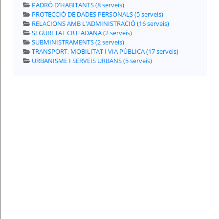
PADRÓ D'HABITANTS (8 serveis)
PROTECCIÓ DE DADES PERSONALS (5 serveis)
Per
qualsevol
RELACIONS AMB L'ADMINISTRACIÓ (16 serveis)
consulta
SEGURETAT CIUTADANA (2 serveis)
o
incidència,
SUBMINISTRAMENTS (2 serveis)
si
TRANSPORT, MOBILITAT I VIA PÚBLICA (17 serveis)
us
plau
URBANISME I SERVEIS URBANS (5 serveis)
poseu-
vos
en
contacte
amb
el
vostre
ajuntament.