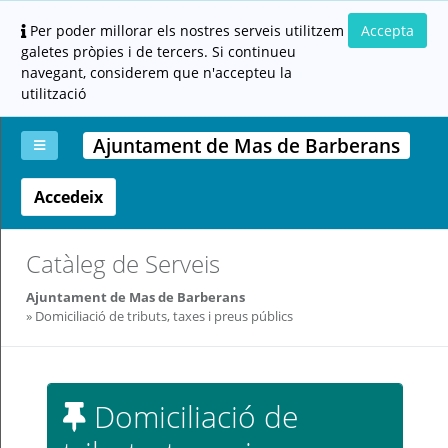
Per poder millorar els nostres serveis utilitzem
Accepta
galetes pròpies i de tercers. Si continueu
navegant, considerem que n'accepteu la
utilització
Ajuntament de Mas de Barberans
Accedeix
La
Aportar
Carpeta
Altres
Ajuda
meva
documentació
ciutadana
carpeta
(altres
administracions)
Catàleg de Serveis
Ajuntament de Mas de Barberans
Domiciliació de tributs, taxes i preus públics
Servei
Domiciliació de
prestat
per: