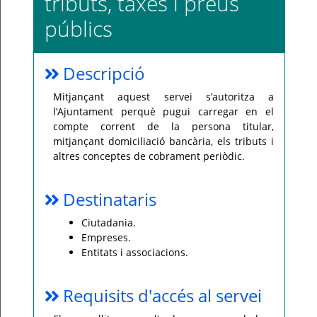
tributs, taxes i preus
públics
Per
qualsevol
consulta
o
incidència,
si
Descripció
us
plau
poseu-
Mitjançant aquest servei s’autoritza a
vos
l’Ajuntament perquè pugui carregar en el
en
contacte
compte corrent de la persona titular,
amb
el
mitjançant domiciliació bancària, els tributs i
vostre
altres conceptes de cobrament periòdic.
ajuntament.
Destinataris
Ciutadania.
Empreses.
Entitats i associacions.
Requisits d'accés al servei