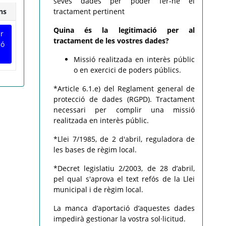
seves dades per poder fer-ne el
ns
tractament pertinent
Quina és la legitimació per al
ar
tractament de les vostres dades?
ió
Missió realitzada en interès públic
o en exercici de poders públics.
*Article 6.1.e) del Reglament general de
protecció de dades (RGPD). Tractament
necessari per complir una missió
realitzada en interès públic.
*Llei 7/1985, de 2 d'abril, reguladora de
les bases de règim local.
*Decret legislatiu 2/2003, de 28 d’abril,
pel qual s'aprova el text refós de la Llei
municipal i de règim local.
La manca d’aportació d’aquestes dades
impedirà gestionar la vostra sol·licitud.