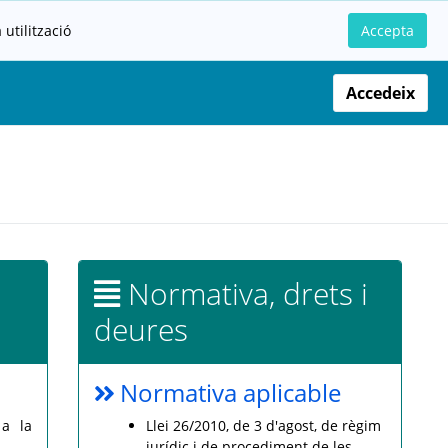
utilització
Accepta
Accedeix
Normativa, drets i
deures
Normativa aplicable
 a la
Llei 26/2010, de 3 d'agost, de règim
jurídic i de procediment de les