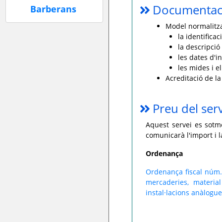
Documentaci
Model normalitzat
la identificac
la descripció
les dates d'in
les mides i e
Acreditació de la
Preu del ser
Aquest servei es sotme
comunicarà l'import i 
Ordenança
Ordenança fiscal núm. 
mercaderies, material
instal·lacions anàlogue