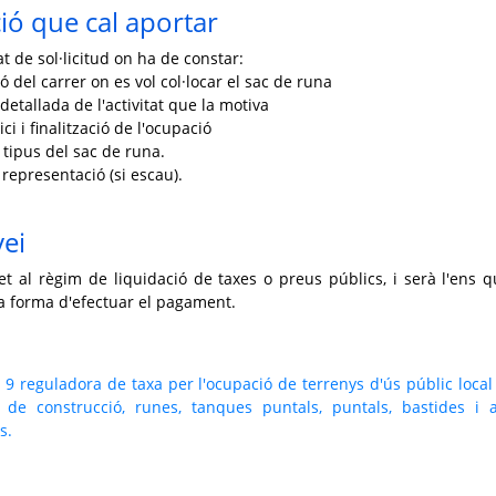
ó que cal aportar
 de sol·licitud on ha de constar:
ió del carrer on es vol col·locar el sac de runa
 detallada de l'activitat que la motiva
ici i finalització de l'ocupació
l tipus del sac de runa.
 representació (si escau).
vei
t al règim de liquidació de taxes o preus públics, i serà l'ens q
la forma d'efectuar el pagament.
9 reguladora de taxa per l'ocupació de terrenys d'ús públic loca
 de construcció, runes, tanques puntals, puntals, bastides i a
s.