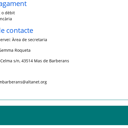
pagament
 o dèbit
ncària
e contacte
ervei: Àrea de secretaria
 Gemma Roqueta
 Celma s/n, 43514 Mas de Barberans
j.mbarberans@altanet.org