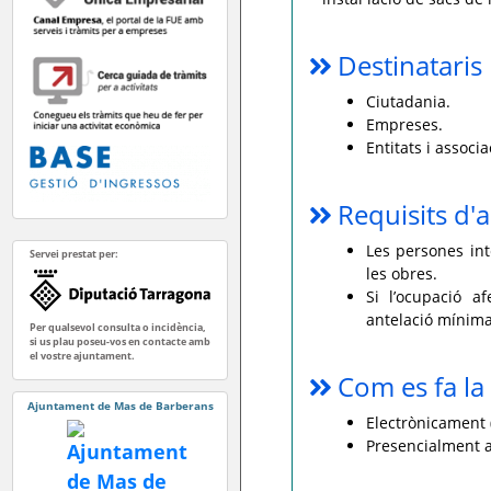
Destinataris
Ciutadania.
Empreses.
Entitats i associa
Requisits d'a
Les persones int
Servei prestat per:
les obres.
Si l’ocupació a
antelació mínima
Per qualsevol consulta o incidència,
si us plau poseu-vos en contacte amb
el vostre ajuntament.
Com es fa la 
Ajuntament de Mas de Barberans
Electrònicament (
Presencialment a