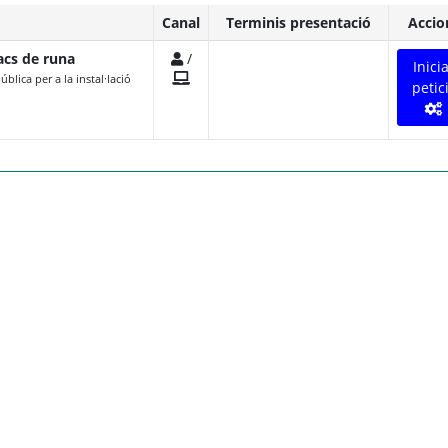
Canal
Terminis presentació
Accio
acs de runa
/
Inici
lica per a la instal·lació
petic