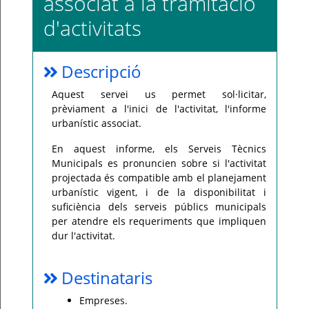
associat a la tramitació
d'activitats
Per
qualsevol
consulta
o
incidència,
si
Descripció
us
plau
poseu-
Aquest servei us permet sol·licitar,
vos
prèviament a l'inici de l'activitat, l'informe
en
contacte
urbanístic associat.
amb
el
vostre
En aquest informe, els Serveis Tècnics
ajuntament.
Municipals es pronuncien sobre si l'activitat
projectada és compatible amb el planejament
urbanístic vigent, i de la disponibilitat i
suficiència dels serveis públics municipals
per atendre els requeriments que impliquen
dur l'activitat.
Destinataris
Empreses.