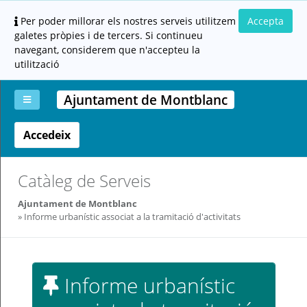
Per poder millorar els nostres serveis utilitzem
Accepta
galetes pròpies i de tercers. Si continueu
navegant, considerem que n'accepteu la
utilització
Ajuntament de Montblanc
Accedeix
La
Aportar
Carpeta
Altres
Ajuda
meva
documentació
ciutadana
carpeta
(altres
administracions)
Catàleg de Serveis
Ajuntament de Montblanc
Informe urbanístic associat a la tramitació d'activitats
Servei
Informe urbanístic
prestat
per: