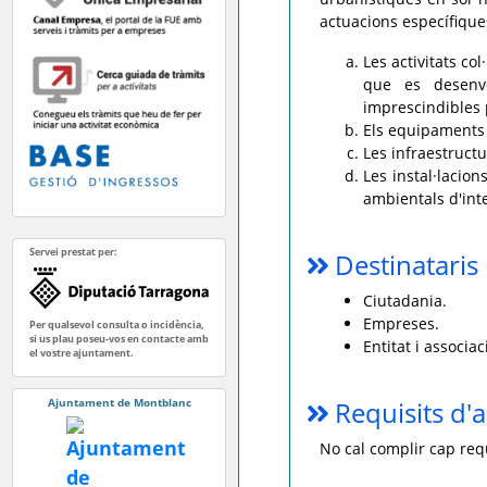
actuacions específiques
Les activitats col
que es desenvo
imprescindibles p
Els equipaments 
Les infraestructu
Les instal·lacion
ambientals d'int
Servei prestat per:
Destinataris
Ciutadania.
Empreses.
Per qualsevol consulta o incidència,
si us plau poseu-vos en contacte amb
Entitat i associac
el vostre ajuntament.
Ajuntament de Montblanc
Requisits d'a
No cal complir cap requ