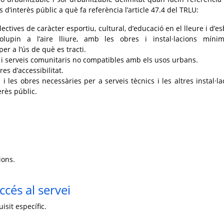
 d’interès públic a què fa referència l’article 47.4 del TRLU:
·lectives de caràcter esportiu, cultural, d’educació en el lleure i d’e
lupin a l’aire lliure, amb les obres i instal·lacions míni
er a l’ús de què es tracti.
i serveis comunitaris no compatibles amb els usos urbans.
res d’accessibilitat.
s i les obres necessàries per a serveis tècnics i les altres instal·la
erès públic.
ions.
ccés al servei
isit específic.