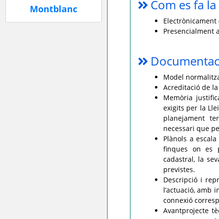
Com es fa la 
Electrònicament (
Presencialment a
Documentaci
Model normalitzat
Acreditació de la
Memòria justific
exigits per la Ll
planejament ter
necessari que pe
Plànols a escala
finques on es p
cadastral, la sev
previstes.
Descripció i rep
l’actuació, amb i
connexió corres
Avantprojecte tè