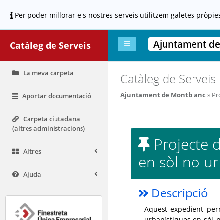
Per poder millorar els nostres serveis utilitzem galetes pròpie
Ajuntament de
Catàleg de Serveis
La meva carpeta
Catàleg de Serveis
Ajuntament de Montblanc
Pro
Aportar documentació
Carpeta ciutadana
(altres administracions)
Projecte d
Altres
en sòl no ur
Ajuda
Descripció
Aquest expedient perm
urbanístiques en sòl n