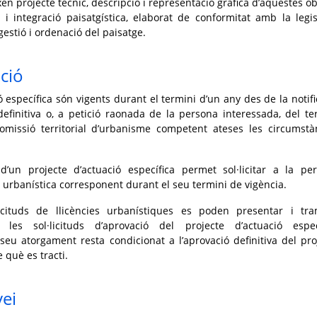
n projecte tècnic, descripció i representació gràfica d’aquestes ob
 i integració paisatgística, elaborat de conformitat amb la legis
gestió i ordenació del paisatge.
ció
ó específica són vigents durant el termini d’un any des de la notifi
efinitiva o, a petició raonada de la persona interessada, del te
comissió territorial d’urbanisme competent ateses les circumstà
a d’un projecte d’actuació específica permet sol·licitar a la pe
a urbanística corresponent durant el seu termini de vigència.
licituds de llicències urbanístiques es poden presentar i tra
les sol·licituds d’aprovació del projecte d’actuació espec
seu atorgament resta condicionat a l’aprovació definitiva del pro
 què es tracti.
vei