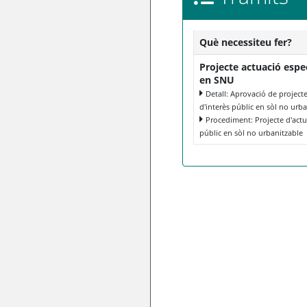
Què necessiteu fer?
Projecte actuació espec
en SNU
Detall: Aprovació de project
d'interès públic en sòl no urb
Procediment: Projecte d'actua
públic en sòl no urbanitzable