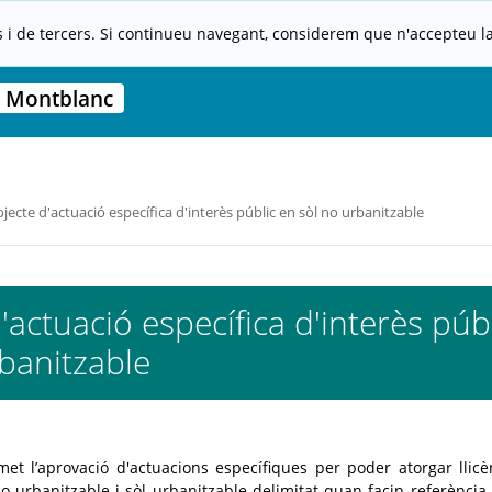
s i de tercers. Si continueu navegant, considerem que n'accepteu la 
 Montblanc
jecte d'actuació específica d'interès públic en sòl no urbanitzable
'actuació específica d'interès púb
banitzable
et l’aprovació d'actuacions específiques per poder atorgar llicè
o urbanitzable i sòl urbanitzable delimitat quan facin referència 