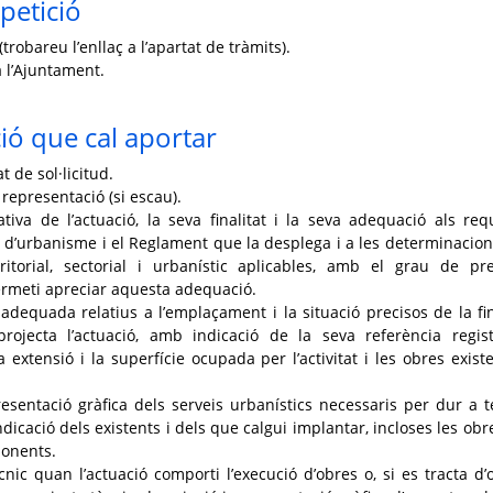
petició
trobareu l’enllaç a l’apartat de tràmits).
 l’Ajuntament.
ó que cal aportar
 de sol·licitud.
 representació (si escau).
ativa de l’actuació, la seva finalitat i la seva adequació als requ
ei d’urbanisme i el Reglament que la desplega i a les determinacion
ritorial, sectorial i urbanístic aplicables, amb el grau de pre
rmeti apreciar aquesta adequació.
 adequada relatius a l’emplaçament i la situació precisos de la fi
rojecta l’actuació, amb indicació de la seva referència regist
a extensió i la superfície ocupada per l’activitat i les obres existe
resentació gràfica dels serveis urbanístics necessaris per dur a 
ndicació dels existents i dels que calgui implantar, incloses les obr
ponents.
cnic quan l’actuació comporti l’execució d’obres o, si es tracta d’