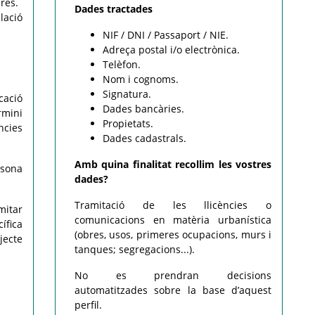
res.
Dades tractades
lació
NIF / DNI / Passaport / NIE.
Adreça postal i/o electrònica.
Telèfon.
Nom i cognoms.
Signatura.
cació
Dades bancàries.
rmini
Propietats.
ncies
Dades cadastrals.
Amb quina finalitat recollim les vostres
rsona
dades?
Tramitació de les llicències o
mitar
comunicacions en matèria urbanística
ífica
(obres, usos, primeres ocupacions, murs i
jecte
tanques; segregacions...).
No es prendran decisions
automatitzades sobre la base d’aquest
perfil.