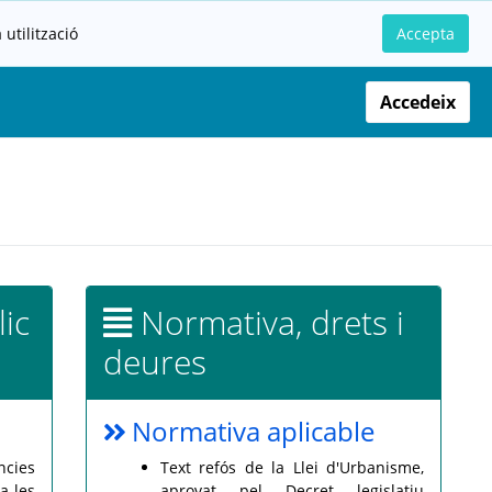
utilització
Accepta
Accedeix
lic
Normativa, drets i
deures
Normativa aplicable
ncies
Text refós de la Llei d'Urbanisme,
a les
aprovat pel Decret legislatiu