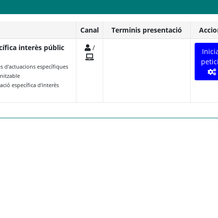
Canal
Terminis presentació
Accio
ífica interès públic
/
Inici
petic
es d'actuacions específiques
anitzable
ció específica d'interès