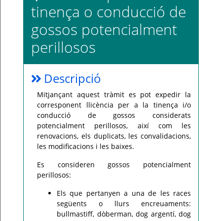
tinença o conducció de
Per
qualsevol
gossos potencialment
consulta
o
incidència,
perillosos
si
us
plau
poseu-
vos
Descripció
en
contacte
amb
Mitjançant aquest tràmit es pot expedir la
el
vostre
corresponent llicència per a la tinença i/o
ajuntament.
conducció de gossos considerats
potencialment perillosos, així com les
renovacions, els duplicats, les convalidacions,
les modificacions i les baixes.
Es consideren gossos potencialment
perillosos:
Els que pertanyen a una de les races
següents o llurs encreuaments:
bullmastiff, dòberman, dog argentí, dog