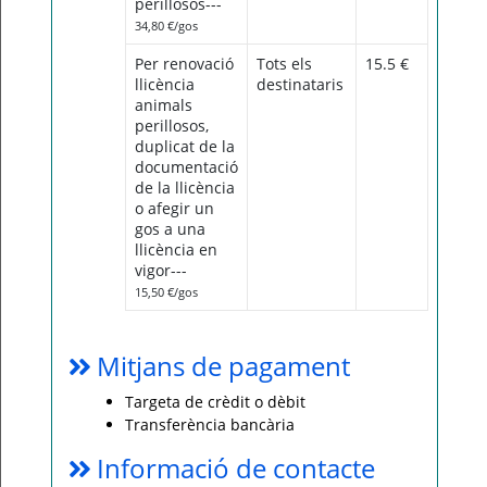
perillosos---
34,80 €/gos
Per renovació
Tots els
15.5 €
llicència
destinataris
animals
perillosos,
duplicat de la
documentació
de la llicència
o afegir un
gos a una
llicència en
vigor---
15,50 €/gos
Mitjans de pagament
Targeta de crèdit o dèbit
Transferència bancària
Informació de contacte