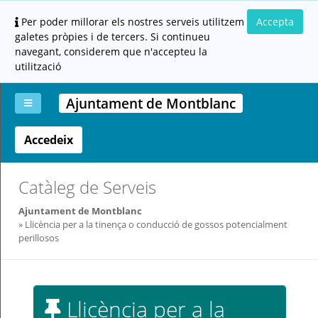
Per poder millorar els nostres serveis utilitzem
Accepta
galetes pròpies i de tercers. Si continueu
navegant, considerem que n'accepteu la
utilització
Ajuntament de Montblanc
Accedeix
La
Aportar
Carpeta
Altres
Ajuda
meva
documentació
ciutadana
carpeta
(altres
administracions)
Catàleg de Serveis
Ajuntament de Montblanc
Llicència per a la tinença o conducció de gossos potencialment
perillosos
Servei
prestat
Llicència per a la
per: