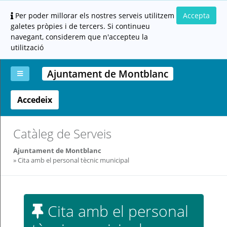
Per poder millorar els nostres serveis utilitzem
Accepta
galetes pròpies i de tercers. Si continueu
navegant, considerem que n'accepteu la
utilització
Ajuntament de Montblanc
Accedeix
La
Aportar
Carpeta
Altres
Ajuda
meva
documentació
ciutadana
carpeta
(altres
administracions)
Catàleg de Serveis
Ajuntament de Montblanc
Cita amb el personal tècnic municipal
Servei
Cita amb el personal
prestat
per: