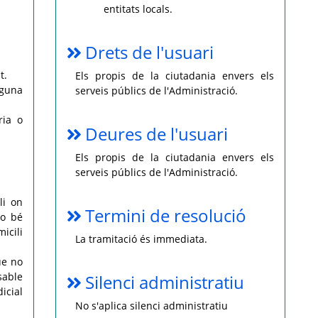
entitats locals.
Drets de l'usuari
t.
Els propis de la ciutadania envers els
lguna
serveis públics de l'Administració.
ria o
Deures de l'usuari
Els propis de la ciutadania envers els
serveis públics de l'Administració.
li on
Termini de resolució
 o bé
icili
La tramitació és immediata.
ue no
sable
Silenci administratiu
icial
No s'aplica silenci administratiu