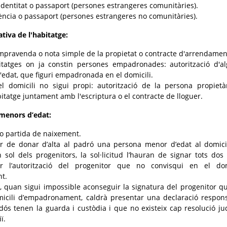
identitat o passaport (persones estrangeres comunitàries).
ència o passaport (persones estrangeres no comunitàries).
tiva de l'habitatge:
mpravenda o nota simple de la propietat o contracte d'arrendamen
itatges on ja constin persones empadronades: autorització d'a
'edat, que figuri empadronada en el domicili.
l domicili no sigui propi: autorització de la persona propietà
bitatge juntament amb l'escriptura o el contracte de lloguer.
 menors d’edat:
 o partida de naixement.
er de donar d’alta al padró una persona menor d’edat al domici
sol dels progenitors, la sol·licitud l’hauran de signar tots dos
ar l’autorització del progenitor que no convisqui en el dom
t.
 quan sigui impossible aconseguir la signatura del progenitor q
micili d’empadronament, caldrà presentar una declaració respon
ós tenen la guarda i custòdia i que no existeix cap resolució jud
ï.