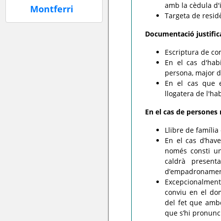
amb la cèdula d'
Targeta de resid
Documentació justifica
Escriptura de co
En el cas d'hab
persona, major d
En el cas que e
llogatera de l'ha
En el cas de persones
Llibre de família
En el cas d’hav
només consti un 
caldrà present
d’empadronamen
Excepcionalment,
conviu en el do
del fet que ambd
que s’hi pronunci