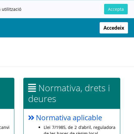
utilització
Accepta
Accedeix
Normativa, drets i
deures
Normativa aplicable
canvi
Llei 7/1985, de 2 d’abril, reguladora
de les bases de règim local.