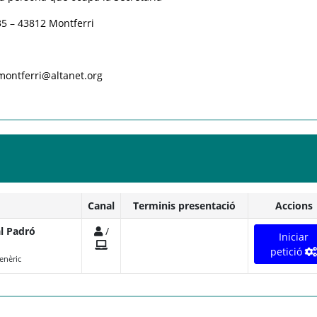
35 – 43812 Montferri
.montferri@altanet.org
Canal
Terminis presentació
Accions
al Padró
/
Iniciar
petició
enèric