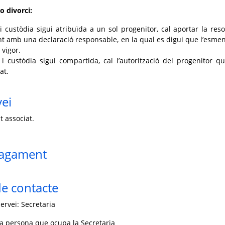
o divorci:
 custòdia sigui atribuïda a un sol progenitor, cal aportar la reso
nt amb una declaració responsable, en la qual es digui que l’esme
 vigor.
 custòdia sigui compartida, cal l’autorització del progenitor q
at.
vei
t associat.
pagament
e contacte
ervei: Secretaria
la persona que ocupa la Secretaria