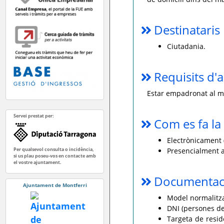
Destinataris
Ciutadania.
Requisits d'a
Estar empadronat al m
Servei prestat per:
Com es fa la 
Electrònicament (
Per qualsevol consulta o incidència,
Presencialment a
si us plau poseu-vos en contacte amb
el vostre ajuntament.
Documentaci
Ajuntament de Montferri
Model normalitzat
DNI (persones de 
Targeta de resid