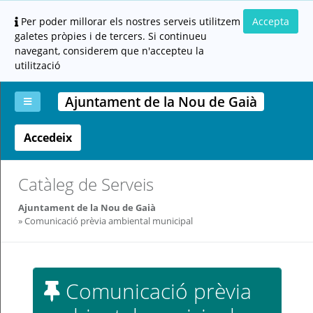
Per poder millorar els nostres serveis utilitzem
Accepta
galetes pròpies i de tercers. Si continueu
navegant, considerem que n'accepteu la
utilització
Ajuntament de la Nou de Gaià
Accedeix
La
Aportar
Carpeta
Altres
Ajuda
meva
documentació
ciutadana
carpeta
(altres
administracions)
Catàleg de Serveis
Ajuntament de la Nou de Gaià
Comunicació prèvia ambiental municipal
Servei
Comunicació prèvia
prestat
per: