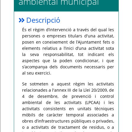
ambiental municipal
Per
qualsevol
consulta
Descripció
o
incidència,
si
És el règim d’intervenció a través del qual les
us
plau
persones o empreses titulars d'una activitat,
poseu-
posen en coneixement de l’Ajuntament fets o
vos
en
elements relatius a l’inici d’una activitat sota
contacte
la seva responsabilitat, tot indicant els
amb
el
aspectes que la poden condicionar, i que
vostre
ajuntament.
s’acompanya dels documents necessaris per
al seu exercici.
Se sotmeten a aquest règim les activitats
relacionades a l'annex III de la Llei 20/2009, de
4 de desembre, de prevenció i control
ambiental de les activitats (LPCAA) i les
activitats consistents en unitats tècniques
mòbils de caràcter temporal associades a
obres d’infraestructures públiques o privades,
o a activitats de tractament de residus, o a