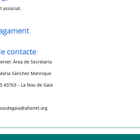
t associat.
pagament
e contacte
ervei: Àrea de Secretaria
 Maria Sánchez Manrique
, 5 43763 – La Nou de Gaià
.noudegaia@altanet.org