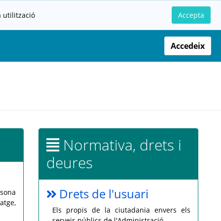
utilització
Accepta
Accedeix
Normativa, drets i
deures
Drets de l'usuari
rsona
atge,
Els propis de la ciutadania envers els
serveis públics de l'Administració.