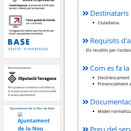
Destinataris
Ciutadania.
Requisits d'a
Els recollits per l'ord
Com es fa la 
Servei prestat per:
Electrònicament (
Presencialment a
Per qualsevol consulta o incidència,
si us plau poseu-vos en contacte amb
el vostre ajuntament.
Documentaci
Ajuntament de la Nou de Gaià
Model normalitzat
Preu del ser