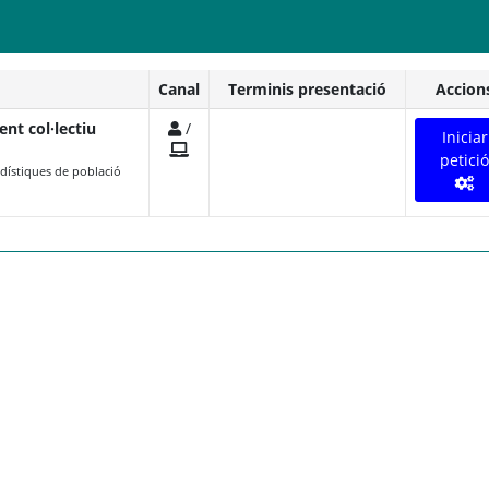
Canal
Terminis presentació
Accion
t col·lectiu
/
Iniciar
petició
dístiques de població