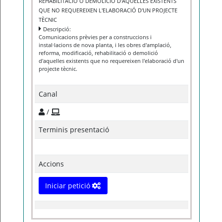
REHABILITACIÓ O DEMOLICIÓ D'AQUELLES EXISTENTS
QUE NO REQUEREIXEN L'ELABORACIÓ D'UN PROJECTE
TÈCNIC
Descripció:
Comunicacions prèvies per a construccions i
instal·lacions de nova planta, i les obres d'amplació,
reforma, modificació, rehabilitació o demolició
d'aquelles existents que no requereixen l'elaboració d'un
projecte tècnic.
Canal
/
Terminis presentació
Accions
Iniciar petició