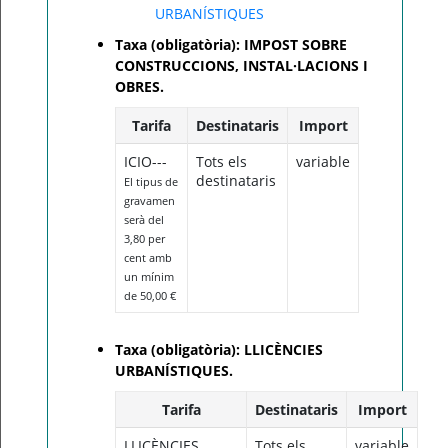
URBANÍSTIQUES
Taxa (obligatòria): IMPOST SOBRE
CONSTRUCCIONS, INSTAL·LACIONS I
OBRES.
Tarifa
Destinataris
Import
ICIO---
Tots els
variable
destinataris
El tipus de
gravamen
serà del
3,80 per
cent amb
un mínim
de 50,00 €
Taxa (obligatòria): LLICÈNCIES
URBANÍSTIQUES.
Tarifa
Destinataris
Import
LLICÈNCIES
Tots els
variable