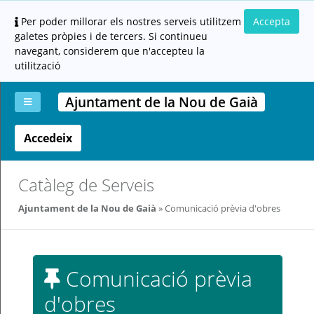
Per poder millorar els nostres serveis utilitzem
Accepta
galetes pròpies i de tercers. Si continueu
navegant, considerem que n'accepteu la
utilització
Ajuntament de la Nou de Gaià
Accedeix
La
Aportar
Carpeta
Altres
Ajuda
meva
documentació
ciutadana
carpeta
(altres
administracions)
Catàleg de Serveis
Ajuntament de la Nou de Gaià
Comunicació prèvia d'obres
Comunicació prèvia
Servei
prestat
d'obres
per: