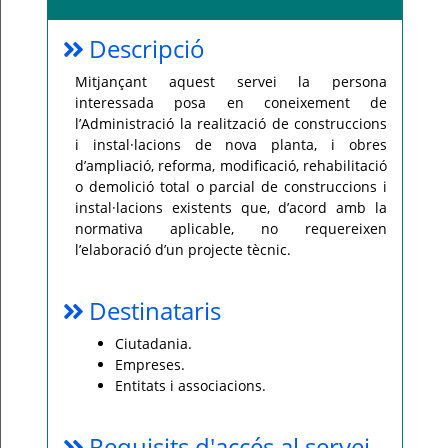
Per
Descripció
qualsevol
consulta
o
Mitjançant aquest servei la persona
incidència,
si
interessada posa en coneixement de
us
plau
l’Administració la realització de construccions
poseu-
i instal·lacions de nova planta, i obres
vos
en
d’ampliació, reforma, modificació, rehabilitació
contacte
amb
o demolició total o parcial de construccions i
el
instal·lacions existents que, d’acord amb la
vostre
ajuntament.
normativa aplicable, no requereixen
l’elaboració d’un projecte tècnic.
Destinataris
Ciutadania.
Empreses.
Entitats i associacions.
Requisits d'accés al servei