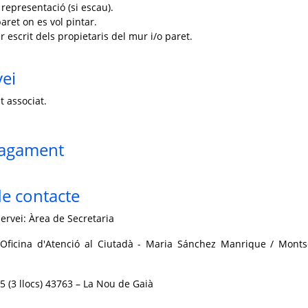
 representació (si escau).
paret on es vol pintar.
escrit dels propietaris del mur i/o paret.
vei
t associat.
pagament
e contacte
ervei: Àrea de Secretaria
Oficina d'Atenció al Ciutadà - Maria Sánchez Manrique / Monts
 5 (3 llocs) 43763 – La Nou de Gaià