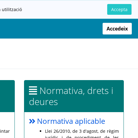
utilització
Accepta
Accedeix
Normativa, drets i
deures
Normativa aplicable
intar
Llei 26/2010, de 3 d'agost, de règim
jurídic i de procediment de les