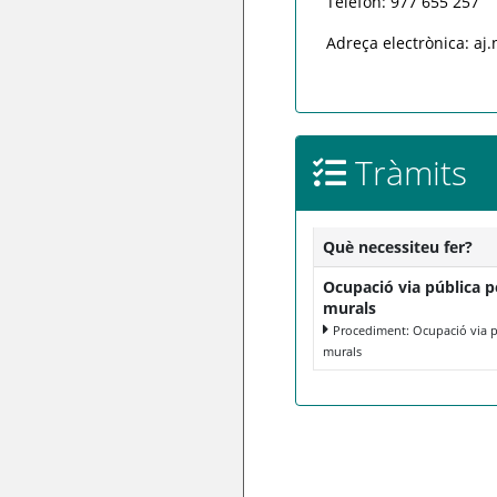
Telèfon: 977 655 257
Adreça electrònica: aj
Tràmits
Què necessiteu fer?
Ocupació via pública p
murals
Procediment: Ocupació via p
murals