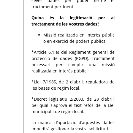
seves dades per poder fer-ne el
tractament pertinent.
Quina és la legitimació per al
tractament de les vostres dades?
Missió realitzada en interès públic
o en exercici de poders públics.
*Article 6.1.e) del Reglament general de
protecció de dades (RGPD). Tractament
necessari per complir una missió
realitzada en interès públic.
*Llei 7/1985, de 2 d'abril, reguladora de
les bases de règim local.
*Decret legislatiu 2/2003, de 28 d’abril,
pel qual s'aprova el text refós de la Llei
municipal i de règim local.
La manca d’aportació d’aquestes dades
impedirà gestionar la vostra sol·licitud.