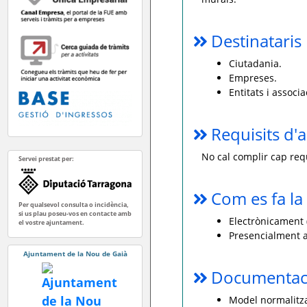
Destinataris
Ciutadania.
Empreses.
Entitats i associa
Requisits d'a
No cal complir cap requ
Servei prestat per:
Com es fa la 
Per qualsevol consulta o incidència,
si us plau poseu-vos en contacte amb
Electrònicament (
el vostre ajuntament.
Presencialment a
Ajuntament de la Nou de Gaià
Documentaci
Model normalitzat