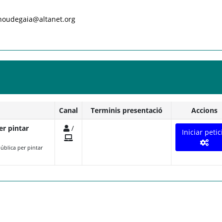
.noudegaia@altanet.org
Canal
Terminis presentació
Accions
er pintar
/
Iniciar petic
ública per pintar