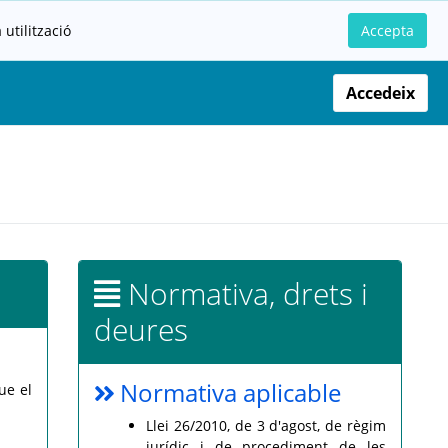
utilització
Accepta
Accedeix
Normativa, drets i
deures
Normativa aplicable
ue el
Llei 26/2010, de 3 d'agost, de règim
jurídic i de procediment de les