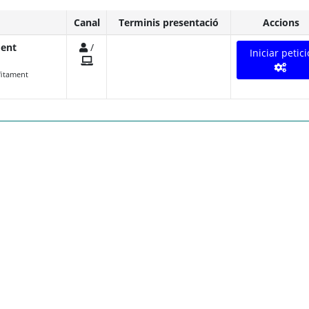
Canal
Terminis presentació
Accions
ment
/
Iniciar petici
fitament