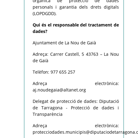
orgànica de protecció de dades
personals i garantia dels drets digitals
(LOPDGDD).
Qui és el responsable del tractament de
dades?
Ajuntament de La Nou de Gaià
Adreça: Carrer Castell, 5 43763 – La Nou
de Gaià
Telèfon: 977 655 257
Adreça electrònica:
aj.noudegaia@altanet.org
Delegat de protecció de dades: Diputació
de Tarragona - Protecció de dades i
Transparència
Adreça electrònica:
protecciodades.municipis@diputaciodetarragona.c