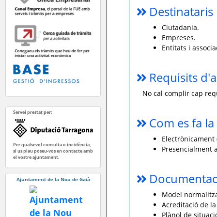
Destinataris
Ciutadania.
Empreses.
Entitats i associa
Requisits d'a
No cal complir cap requ
Servei prestat per:
Com es fa la 
Electrònicament (
Per qualsevol consulta o incidència,
Presencialment a
si us plau poseu-vos en contacte amb
el vostre ajuntament.
Documentaci
Ajuntament de la Nou de Gaià
Model normalitzat
Acreditació de la
Plànol de situaci