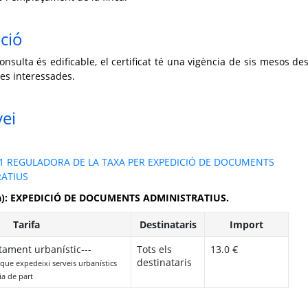
ció
consulta és edificable, el certificat té una vigència de sis mesos de
nes interessades.
vei
1 REGULADORA DE LA TAXA PER EXPEDICIÓ DE DOCUMENTS
ATIUS
ria): EXPEDICIÓ DE DOCUMENTS ADMINISTRATIUS.
Tarifa
Destinataris
Import
itament urbanístic---
Tots els
13.0 €
destinataris
 que expedeixi serveis urbanístics
cia de part