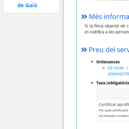
Més informa
Si la finca objecte de 
es notifica a les perso
Preu del ser
Ordenances
OF NÚM. 1
ADMINISTR
Taxa (obligatò
Certificat aprof
Per cada certificació
sol·licitada a instàn