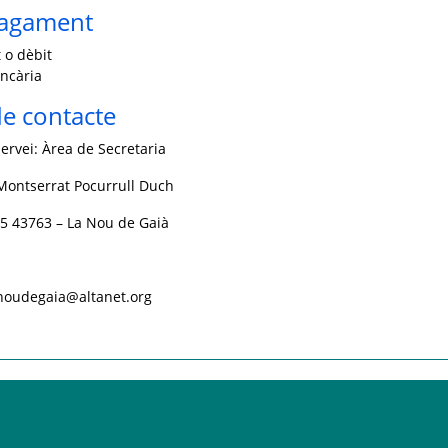
pagament
 o dèbit
ncària
e contacte
ervei: Àrea de Secretaria
Montserrat Pocurrull Duch
, 5 43763 – La Nou de Gaià
.noudegaia@altanet.org