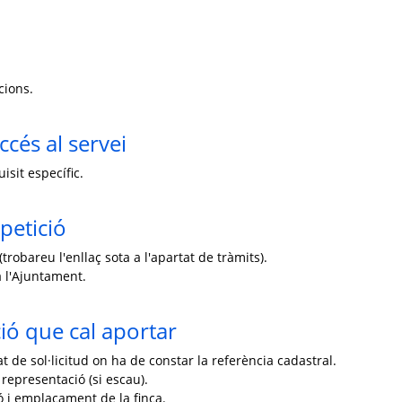
cions.
ccés al servei
isit específic.
petició
trobareu l'enllaç sota a l'apartat de tràmits).
 l'Ajuntament.
ó que cal aportar
 de sol·licitud on ha de constar la referència cadastral.
 representació (si escau).
ó i emplaçament de la finca.