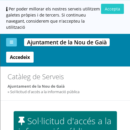
Per poder millorar els nostres serveis utilitzem
Accepta
galetes pròpies i de tercers. Si continueu
navegant, considerem que n'accepteu la
utilització
Ajuntament de la Nou de Gaià
Accedeix
La
Aportar
Carpeta
Altres
Ajuda
meva
documentació
ciutadana
carpeta
(altres
administracions)
Catàleg de Serveis
Ajuntament de la Nou de Gaià
Sol·licitud d'accés a la informació pública
Servei
Sol·licitud d'accés a la
prestat
per: