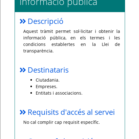
informació pública
Per
qualsevol
consulta
Descripció
o
incidència,
si
Aquest tràmit permet sol·licitar i obtenir la
us
plau
informació pública, en els termes i les
poseu-
condicions establertes en la Llei de
vos
en
transparència.
contacte
amb
el
vostre
Destinataris
ajuntament.
Ciutadania.
Empreses.
Entitats i associacions.
Requisits d'accés al servei
No cal complir cap requisit específic.