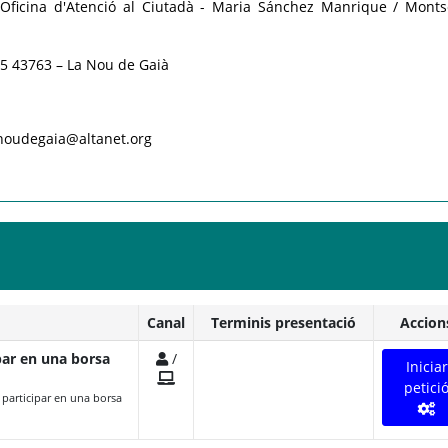
Oficina d'Atenció al Ciutadà - Maria Sánchez Manrique / Monts
, 5 43763 – La Nou de Gaià
.noudegaia@altanet.org
Canal
Terminis presentació
Accion
ipar en una borsa
/
Iniciar
petici
 participar en una borsa