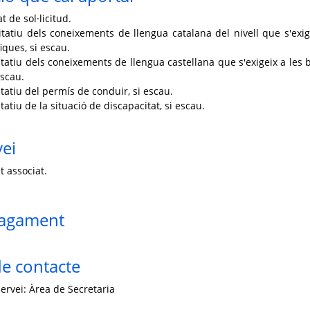
 de sol·licitud.
atiu dels coneixements de llengua catalana del nivell que s'exig
iques, si escau.
atiu dels coneixements de llengua castellana que s'exigeix a les 
escau.
atiu del permís de conduir, si escau.
tiu de la situació de discapacitat, si escau.
vei
t associat.
pagament
e contacte
ervei: Àrea de Secretaria