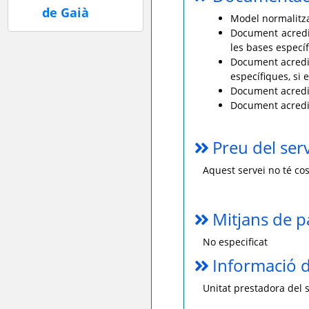
Model normalitzat
Document acredit
les bases específ
Document acredit
específiques, si 
Document acredit
Document acredita
Preu del ser
Aquest servei no té cos
Mitjans de 
No especificat
Informació d
Unitat prestadora del s