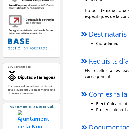
Ho pot demanar qualse
específiques de la con
Destinataris
Ciutadania.
Requisits d'a
Servei prestat per:
Els recollits a les b
corresponent.
Per qualsevol consulta o incidència,
si us plau poseu-vos en contacte amb
Com es fa la 
el vostre ajuntament.
Electrònicament (
Ajuntament de la Nou de Gaià
Presencialment a
Documentaci