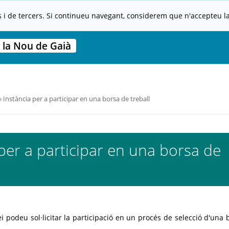
s i de tercers. Si continueu navegant, considerem que n'accepteu la 
 la Nou de Gaià
Instància per a participar en una borsa de treball
per a participar en una borsa de
i podeu sol·licitar la participació en un procés de selecció d'una 