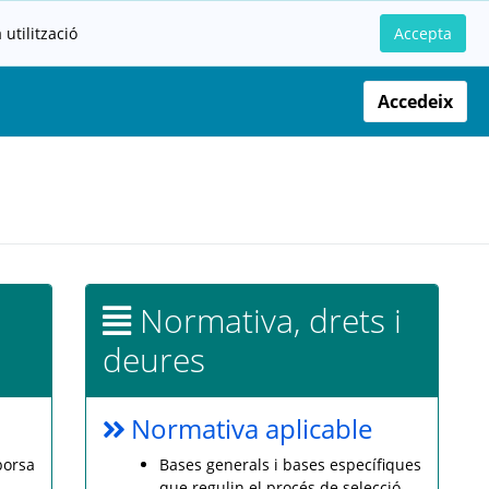
utilització
Accepta
Accedeix
Normativa, drets i
deures
Normativa aplicable
borsa
Bases generals i bases específiques
que regulin el procés de selecció.