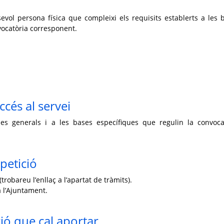
vol persona física que compleixi els requisits establerts a les 
vocatòria corresponent.
ccés al servei
ases generals i a les bases específiques que regulin la convoca
petició
trobareu l’enllaç a l’apartat de tràmits).
 l’Ajuntament.
ó que cal aportar