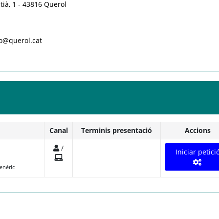
tià, 1 - 43816 Querol
fo@querol.cat
Canal
Terminis presentació
Accions
/
Iniciar petici
enèric