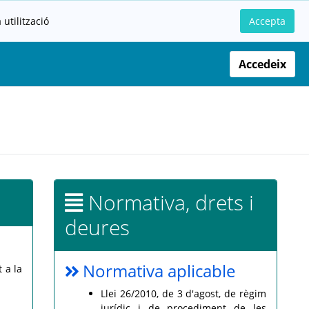
utilització
Accepta
Accedeix
Normativa, drets i
deures
Normativa aplicable
 a la
Llei 26/2010, de 3 d'agost, de règim
jurídic i de procediment de les