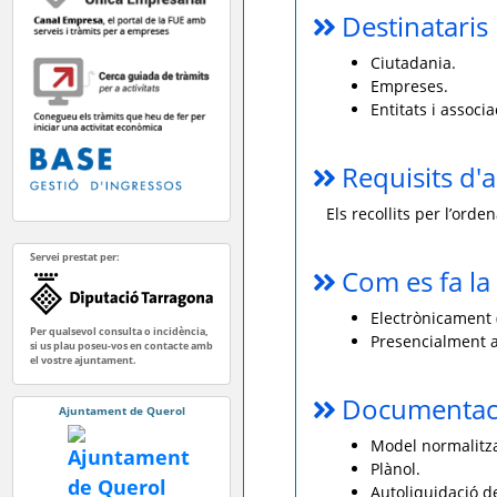
Destinataris
Ciutadania.
Empreses.
Entitats i associa
Requisits d'a
Els recollits per l’ord
Servei prestat per:
Com es fa la 
Electrònicament (
Per qualsevol consulta o incidència,
Presencialment a
si us plau poseu-vos en contacte amb
el vostre ajuntament.
Documentaci
Ajuntament de Querol
Model normalitzat
Plànol.
Autoliquidació de