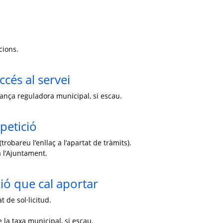
cions.
ccés al servei
enança reguladora municipal, si escau.
petició
trobareu l’enllaç a l’apartat de tràmits).
 l’Ajuntament.
ó que cal aportar
 de sol·licitud.
 la taxa municipal, si escau.