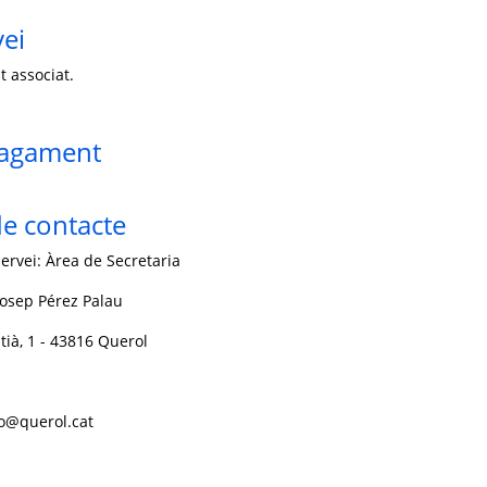
vei
t associat.
pagament
e contacte
ervei: Àrea de Secretaria
Josep Pérez Palau
tià, 1 - 43816 Querol
fo@querol.cat