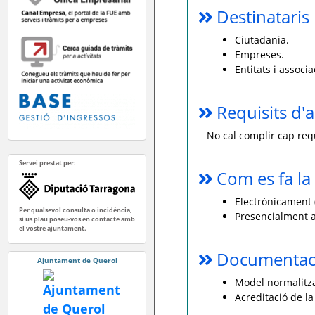
Destinataris
Ciutadania.
Empreses.
Entitats i associa
Requisits d'a
No cal complir cap requ
Servei prestat per:
Com es fa la 
Electrònicament (
Per qualsevol consulta o incidència,
Presencialment a
si us plau poseu-vos en contacte amb
el vostre ajuntament.
Documentaci
Ajuntament de Querol
Model normalitzat
Acreditació de la