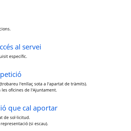
cions.
ccés al servei
isit específic.
petició
trobareu l'enllaç sota a l'apartat de tràmits).
 les oficines de l'Ajuntament.
ó que cal aportar
 de sol·licitud.
 representació (si escau).