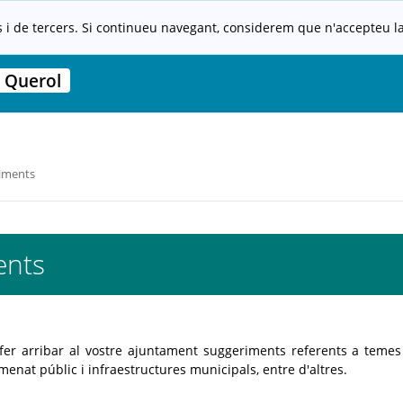
s i de tercers. Si continueu navegant, considerem que n'accepteu la 
 Querol
iments
ents
fer arribar al vostre ajuntament suggeriments referents a teme
lumenat públic i infraestructures municipals, entre d'altres.