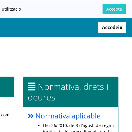
utilització
Accepta
Accedeix
Normativa, drets i
deures
Normativa aplicable
s com
Llei 26/2010, de 3 d'agost, de règim
jurídic i de procediment de les