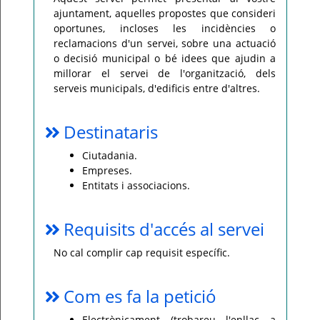
ajuntament, aquelles propostes que consideri
Per
oportunes, incloses les incidències o
qualsevol
consulta
reclamacions d'un servei, sobre una actuació
o
o decisió municipal o bé idees que ajudin a
incidència,
si
millorar el servei de l'organització, dels
us
plau
serveis municipals, d'edificis entre d'altres.
poseu-
vos
en
contacte
Destinataris
amb
el
vostre
Ciutadania.
ajuntament.
Empreses.
Entitats i associacions.
Requisits d'accés al servei
No cal complir cap requisit específic.
Com es fa la petició
Electrònicament (trobareu l'enllaç a