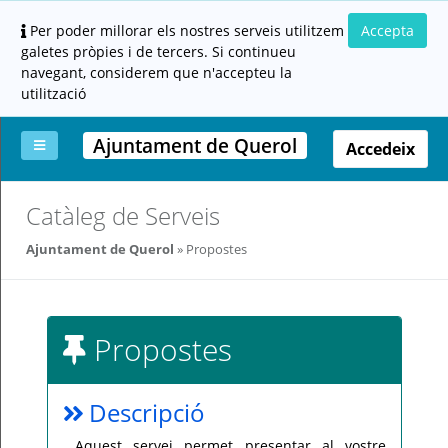
Per poder millorar els nostres serveis utilitzem
Accepta
galetes pròpies i de tercers. Si continueu
navegant, considerem que n'accepteu la
utilització
Ajuntament de Querol
Accedeix
La
Aportar
Carpeta
Altres
Ajuda
Catàleg de Serveis
meva
documentació
ciutadana
carpeta
(altres
Ajuntament de Querol
Propostes
administracions)
Propostes
Servei
Descripció
prestat
per:
Aquest servei permet presentar al vostre