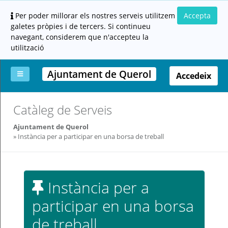
Per poder millorar els nostres serveis utilitzem
Accepta
galetes pròpies i de tercers. Si continueu
navegant, considerem que n'accepteu la
utilització
Ajuntament de Querol
Accedeix
La
Aportar
Carpeta
Altres
Ajuda
Catàleg de Serveis
meva
documentació
ciutadana
carpeta
(altres
Ajuntament de Querol
administracions)
Instància per a participar en una borsa de treball
Instància per a
participar en una borsa
Servei
prestat
de treball
per: