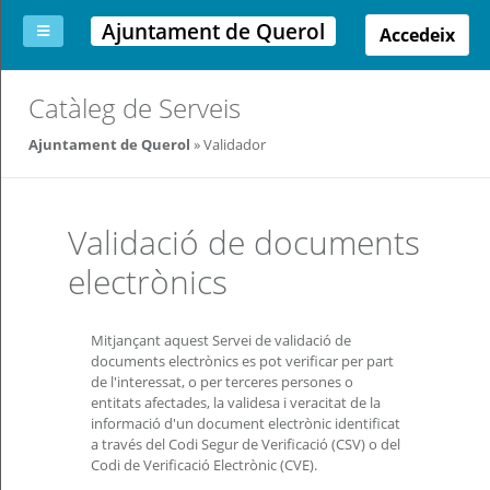
Ajuntament de Querol
Accedeix
La
Aportar
Carpeta
Altres
Ajuda
Catàleg de Serveis
meva
documentació
ciutadana
carpeta
(altres
Ajuntament de Querol
Validador
administracions)
Validació de documents
electrònics
Servei
prestat
Mitjançant aquest Servei de validació de
per:
documents electrònics es pot verificar per part
de l'interessat, o per terceres persones o
Per
entitats afectades, la validesa i veracitat de la
qualsevol
consulta
informació d'un document electrònic identificat
o
a través del Codi Segur de Verificació (CSV) o del
incidència,
Codi de Verificació Electrònic (CVE).
si
us