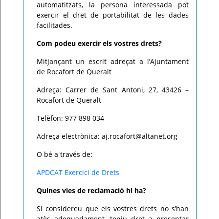
automatitzats, la persona interessada pot
exercir el dret de portabilitat de les dades
facilitades.
Com podeu exercir els vostres drets?
Mitjançant un escrit adreçat a l’Ajuntament
de Rocafort de Queralt
Adreça: Carrer de Sant Antoni, 27, 43426 –
Rocafort de Queralt
Telèfon: 977 898 034
Adreça electrònica: aj.rocafort@altanet.org
O bé a través de:
APDCAT Exercici de Drets
Quines vies de reclamació hi ha?
Si considereu que els vostres drets no s’han
atès adequadament, teniu dret a presentar