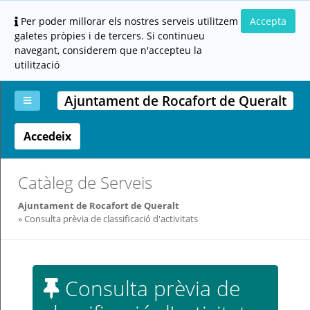
Per poder millorar els nostres serveis utilitzem
Accepta
galetes pròpies i de tercers. Si continueu
navegant, considerem que n'accepteu la
utilització
Ajuntament de Rocafort de Queralt
Accedeix
La
Aportar
Carpeta
Altres
Ajuda
meva
documentació
ciutadana
carpeta
(altres
administracions)
Catàleg de Serveis
Ajuntament de Rocafort de Queralt
Consulta prèvia de classificació d'activitats
Servei
Consulta prèvia de
prestat
per: