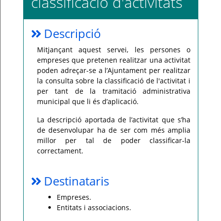
classificació d'activitats
Per
qualsevol
consulta
Descripció
o
incidència,
si
Mitjançant aquest servei, les persones o
us
plau
empreses que pretenen realitzar una activitat
poseu-
poden adreçar-se a l’Ajuntament per realitzar
vos
en
la consulta sobre la classificació de l'activitat i
contacte
per tant de la tramitació administrativa
amb
el
municipal que li és d’aplicació.
vostre
ajuntament.
La descripció aportada de l’activitat que s’ha
de desenvolupar ha de ser com més amplia
millor per tal de poder classificar-la
correctament.
Destinataris
Empreses.
Entitats i associacions.