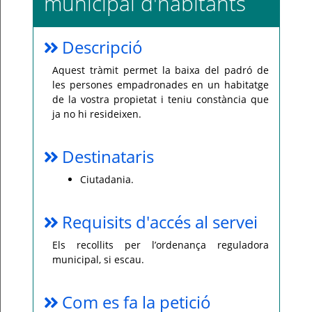
municipal d'habitants
Per
qualsevol
consulta
Descripció
o
incidència,
si
Aquest tràmit permet la baixa del padró de
us
plau
les persones empadronades en un habitatge
poseu-
de la vostra propietat i teniu constància que
vos
en
ja no hi resideixen.
contacte
amb
el
vostre
Destinataris
ajuntament.
Ciutadania.
Requisits d'accés al servei
Els recollits per l’ordenança reguladora
municipal, si escau.
Com es fa la petició