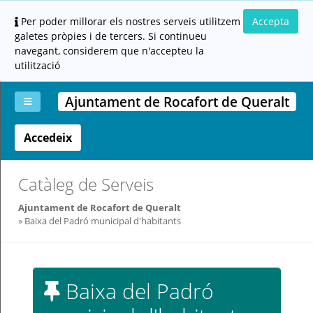
Per poder millorar els nostres serveis utilitzem
Accepta
galetes pròpies i de tercers. Si continueu
navegant, considerem que n'accepteu la
utilització
Ajuntament de Rocafort de Queralt
Accedeix
La
Aportar
Carpeta
Altres
Ajuda
meva
documentació
ciutadana
carpeta
(altres
administracions)
Catàleg de Serveis
Ajuntament de Rocafort de Queralt
Baixa del Padró municipal d'habitants
Servei
Baixa del Padró
prestat
per: