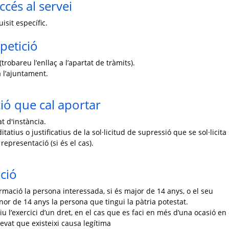
ccés al servei
isit específic.
petició
trobareu l’enllaç a l’apartat de tràmits).
 l’ajuntament.
ó que cal aportar
t d'instància.
atius o justificatius de la sol·licitud de supressió que se sol·licita
representació (si és el cas).
ció
rmació la persona interessada, si és major de 14 anys, o el seu
or de 14 anys la persona que tingui la pàtria potestat.
iu l’exercici d’un dret, en el cas que es faci en més d’una ocasió en 
levat que existeixi causa legítima