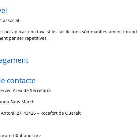
vei
t associat.
t pot aplicar una taxa si les sol·licituds són manifestament infun
ent per ser repetitives.
pagament
e contacte
ervei: Àrea de Secretaria
 Anna Sans March
 Antoni, 27, 43426 – Rocafort de Queralt
.rocafort@altanet.org