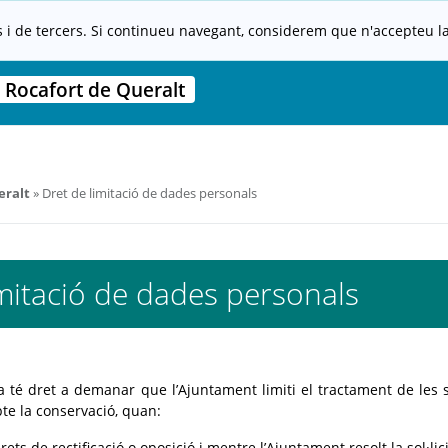
s i de tercers. Si continueu navegant, considerem que n'accepteu la 
 Rocafort de Queralt
eralt
Dret de limitació de dades personals
mitació de dades personals
 té dret a demanar que l’Ajuntament limiti el tractament de les 
te la conservació, quan:
rets de rectificació o oposició i mentre l’Ajuntament resolt la sol·lic