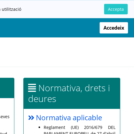
utilització
Accepta
Accedeix
Normativa, drets i
deures
Normativa aplicable
seves
Reglament (UE) 2016/679 DEL
PARLAMENT EUROPEU, de 27 d’abril
itud.