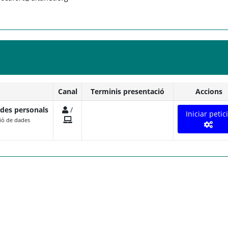
Canal
Terminis presentació
Accions
ades personals
/
Iniciar petic
ció de dades