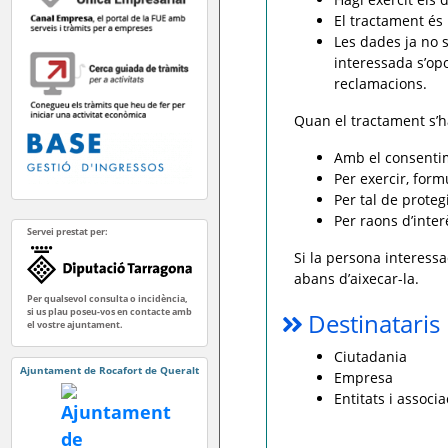
El tractament és 
Les dades ja no s
interessada s’op
reclamacions.
Quan el tractament s’h
Amb el consentim
Per exercir, for
Per tal de protegi
Per raons d’inte
Servei prestat per:
Si la persona interessa
abans d’aixecar-la.
Per qualsevol consulta o incidència,
si us plau poseu-vos en contacte amb
Destinataris
el vostre ajuntament.
Ciutadania
Ajuntament de Rocafort de Queralt
Empresa
Entitats i associ