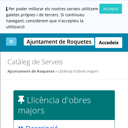
Per poder millorar els nostres serveis utilitzem
Accepta
galetes pròpies i de tercers. Si continueu
navegant, considerem que n'accepteu la
utilització
Ajuntament de Roquetes
Accedeix
La
Aportar
Carpeta
Altres
Ajuda
Catàleg de Serveis
meva
documentació
ciutadana
carpeta
(altres
Ajuntament de Roquetes
Llicència d'obres majors
administracions)
Llicència d'obres
majors
Servei
prestat
per: