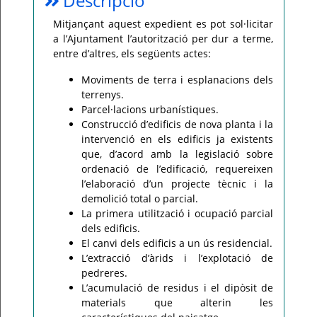
Descripció
Per
Mitjançant aquest expedient es pot sol·licitar
qualsevol
a l’Ajuntament l’autorització per dur a terme,
consulta
o
entre d’altres, els següents actes:
incidència,
si
us
Moviments de terra i esplanacions dels
plau
terrenys.
poseu-
vos
Parcel·lacions urbanístiques.
en
contacte
Construcció d’edificis de nova planta i la
amb
intervenció en els edificis ja existents
el
vostre
que, d’acord amb la legislació sobre
ajuntament.
ordenació de l’edificació, requereixen
l’elaboració d’un projecte tècnic i la
demolició total o parcial.
La primera utilització i ocupació parcial
dels edificis.
El canvi dels edificis a un ús residencial.
L’extracció d’àrids i l’explotació de
pedreres.
L’acumulació de residus i el dipòsit de
materials que alterin les