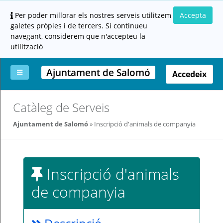
Per poder millorar els nostres serveis utilitzem
Accepta
galetes pròpies i de tercers. Si continueu
navegant, considerem que n'accepteu la
utilització
Ajuntament de Salomó
Accedeix
La
Aportar
Carpeta
Altres
Ajuda
Catàleg de Serveis
meva
documentació
ciutadana
carpeta
(altres
Ajuntament de Salomó
Inscripció d'animals de companyia
administracions)
Inscripció d'animals
de companyia
Servei
prestat
per: