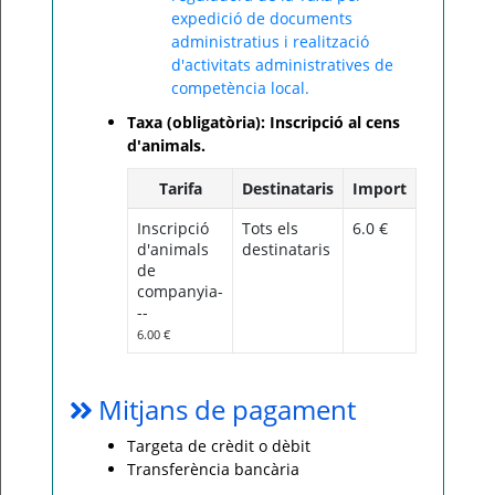
expedició de documents
administratius i realització
d'activitats administratives de
competència local.
Taxa (obligatòria): Inscripció al cens
d'animals.
Tarifa
Destinataris
Import
Inscripció
Tots els
6.0 €
d'animals
destinataris
de
companyia-
--
6.00 €
Mitjans de pagament
Targeta de crèdit o dèbit
Transferència bancària