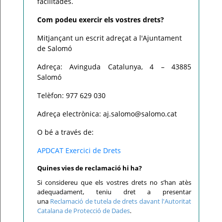
facilitades.
Com podeu exercir els vostres drets?
Mitjançant un escrit adreçat a l'Ajuntament
de Salomó
Adreça: Avinguda Catalunya, 4 – 43885
Salomó
Telèfon: 977 629 030
Adreça electrònica: aj.salomo@salomo.cat
O bé a través de:
APDCAT Exercici de Drets
Quines vies de reclamació hi ha?
Si considereu que els vostres drets no s’han atès
adequadament, teniu dret a presentar
una
Reclamació de tutela de drets davant l'Autoritat
Catalana de Protecció de Dades
.