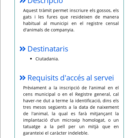
Descripció
Per
Aquest tràmit permet inscriure els gossos, els
qualsevol
gats i les fures que resideixen de manera
consulta
o
habitual al municipi en el registre censal
incidència,
si
d'animals de companyia.
us
plau
poseu-
vos
Destinataris
en
contacte
amb
Ciutadania.
el
vostre
ajuntament.
Requisits d'accés al servei
Prèviament a la inscripció de l'animal en el
cens municipal o en el Registre general, cal
haver-ne dut a terme la identificació, dins els
tres mesos següents a la data de naixement
de l'animal, la qual es farà mitjançant la
implantació d'un microxip homologat, o un
tatuatge a la pell per un mitjà que en
garanteixi el caràcter indeleble.