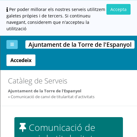
Per poder millorar els nostres serveis utilitzem
Accepta
galetes pròpies i de tercers. Si continueu
navegant, considerem que n'accepteu la
utilització
Ajuntament de la Torre de l'Espanyol
Accedeix
La
Aportar
Carpeta
Altres
Ajuda
meva
documentació
ciutadana
carpeta
(altres
administracions)
Catàleg de Serveis
Ajuntament de la Torre de l'Espanyol
Comunicació de canvi de titularitat d'activitats
Servei
Comunicació de
prestat
per: