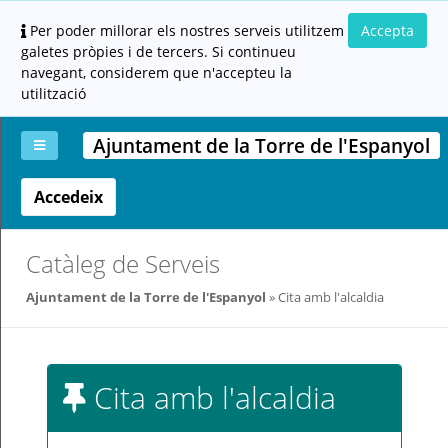
Per poder millorar els nostres serveis utilitzem
Accepta
galetes pròpies i de tercers. Si continueu
navegant, considerem que n'accepteu la
utilització
Ajuntament de la Torre de l'Espanyol
Accedeix
La
Aportar
Carpeta
Altres
Ajuda
meva
documentació
ciutadana
carpeta
(altres
administracions)
Catàleg de Serveis
Ajuntament de la Torre de l'Espanyol
Cita amb l'alcaldia
Cita amb l'alcaldia
Servei
prestat
per: