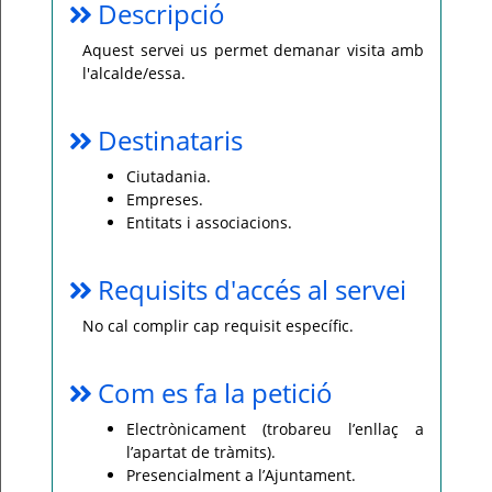
Descripció
Per
qualsevol
Aquest servei us permet demanar visita amb
consulta
l'alcalde/essa.
o
incidència,
si
us
Destinataris
plau
poseu-
vos
en
Ciutadania.
contacte
Empreses.
amb
el
Entitats i associacions.
vostre
ajuntament.
Requisits d'accés al servei
No cal complir cap requisit específic.
Com es fa la petició
Electrònicament (trobareu l’enllaç a
l’apartat de tràmits).
Presencialment a l’Ajuntament.