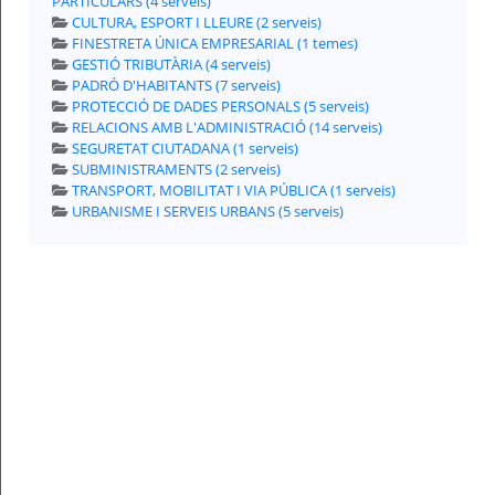
PARTICULARS (4 serveis)
CULTURA, ESPORT I LLEURE (2 serveis)
Per
FINESTRETA ÚNICA EMPRESARIAL (1 temes)
qualsevol
consulta
GESTIÓ TRIBUTÀRIA (4 serveis)
o
PADRÓ D'HABITANTS (7 serveis)
incidència,
si
PROTECCIÓ DE DADES PERSONALS (5 serveis)
us
RELACIONS AMB L'ADMINISTRACIÓ (14 serveis)
plau
poseu-
SEGURETAT CIUTADANA (1 serveis)
vos
SUBMINISTRAMENTS (2 serveis)
en
TRANSPORT, MOBILITAT I VIA PÚBLICA (1 serveis)
contacte
amb
URBANISME I SERVEIS URBANS (5 serveis)
el
vostre
ajuntament.