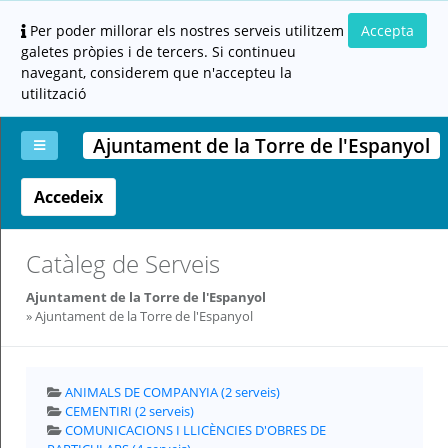
Per poder millorar els nostres serveis utilitzem
Accepta
galetes pròpies i de tercers. Si continueu
navegant, considerem que n'accepteu la
utilització
Ajuntament de la Torre de l'Espanyol
Accedeix
La
Aportar
Carpeta
Altres
Ajuda
meva
documentació
ciutadana
carpeta
(altres
administracions)
Catàleg de Serveis
Ajuntament de la Torre de l'Espanyol
Ajuntament de la Torre de l'Espanyol
ANIMALS DE COMPANYIA (2 serveis)
Servei
CEMENTIRI (2 serveis)
prestat
per:
COMUNICACIONS I LLICÈNCIES D'OBRES DE