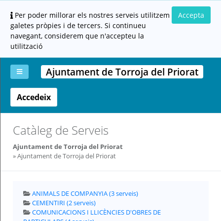
Per poder millorar els nostres serveis utilitzem
Accepta
galetes pròpies i de tercers. Si continueu
navegant, considerem que n'accepteu la
utilització
Ajuntament de Torroja del Priorat
Accedeix
La
Aportar
Carpeta
Altres
Ajuda
meva
documentació
ciutadana
carpeta
(altres
administracions)
Catàleg de Serveis
Ajuntament de Torroja del Priorat
Ajuntament de Torroja del Priorat
ANIMALS DE COMPANYIA (3 serveis)
Servei
CEMENTIRI (2 serveis)
prestat
per:
COMUNICACIONS I LLICÈNCIES D'OBRES DE