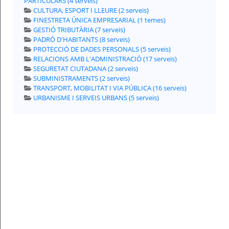
PARTICULARS (4 serveis)
CULTURA, ESPORT I LLEURE (2 serveis)
Per
FINESTRETA ÚNICA EMPRESARIAL (1 temes)
qualsevol
consulta
GESTIÓ TRIBUTÀRIA (7 serveis)
o
PADRÓ D'HABITANTS (8 serveis)
incidència,
si
PROTECCIÓ DE DADES PERSONALS (5 serveis)
us
RELACIONS AMB L'ADMINISTRACIÓ (17 serveis)
plau
poseu-
SEGURETAT CIUTADANA (2 serveis)
vos
SUBMINISTRAMENTS (2 serveis)
en
TRANSPORT, MOBILITAT I VIA PÚBLICA (16 serveis)
contacte
amb
URBANISME I SERVEIS URBANS (5 serveis)
el
vostre
ajuntament.